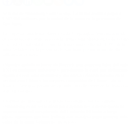
Se trata de Shandong Gold Group. La firma asiática pagará
USD 960 millones por la mitad de la mina en la provincia de
San Juan.
La empresa canadiense Barrick Gold Corporation firmó un acuerdo
de cooperación estratégica con la firma china Shandong Gold Group
Co. Ltd, el cual establece que la firma china comprará el 50% de la
mina Veladero en la provincia de San Juan, por un monto de 960
millones de dólares.
«Nuestro anhelo es hacer de Barrick una empresa líder del siglo
XXI en cualquier industria y jurisdicción lo cual, por definición,
significa crear una distintiva y duradera relación basada en la
verdad con China y las mejores compañías de China
«, afirmó
John L. Thornton, presidente ejecutivo del directorio de la firma con
sede en Toronto.
Thornton aseguró que el acuerdo los conduce por ese camino.
«
Shandong es un socio ideal para ayudarnos a desbloquear la
riqueza mineral inexplorada del Cinturón El Indio a largo
plazo, mientras que hoy trabaja con nosotros para generar más
valor de la mina Veladero»
, mencionó.