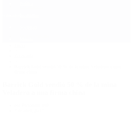
Política
Contactenos
6 de agosto, 2026
Economía
Sociedad
Quiénes Somos
Mundo
Inicio
>
Economía
>
Barrick Gold vendió 50 % de la mina Veladero a una
firma china
Barrick Gold vendió 50 % de la mina
Veladero a una firma china
por Periodista 360
7 de abril, 2017