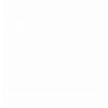
Riesgo país: las razones por las que sigue sin bajar
de los 400 puntos
Quiénes son los gobernadores más alineados con
Javier Milei y por qué