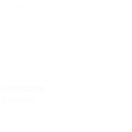
Comentario
*
Nombre
*
Correo electrónico
*
Web
4D Producciones