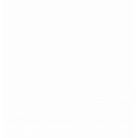
Etiquetas
Escándalo
Polemica
Gobierno
coronavirus
tensión
Elecciones
Alberto Fernandez
Macri
Argentina
cristina kirchner
mauricio macri
Dolar
FMI
Economia
Diputados
Cambiemos
Salud
PASO
Milei
Senado
juntos por el cambio
casos
inflacion
Congreso
CFK
Lo más visto
Riesgo país: las razones por las que sigue sin bajar
de los 400 puntos