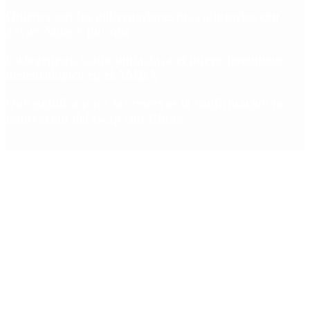
Quiénes son los gobernadores más alineados con
Javier Milei y por qué
Ciclogénesis: cómo impactará el nuevo fenómeno
meteorológico en el AMBA
Qué significa para las reservas la confirmación la
renovación del swap con China
Copyright 2025 © Todos los derechos reservados