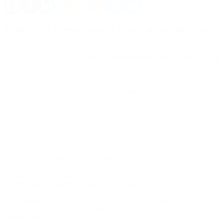
El ministro de Economía elogió el discurso del presidente en la 
El ministro de Economía,
Luis Caputo, elogió
el
discurso del presi
que
“se recibió de líder”.
Al analizar las palabras del mandatario en la apertura de sesiones or
hemos sentido ayer en el Congreso los que acompañamos al President
Pequeño resumen de lo que hemos sentido ayer en el Congreso 
1. Probablemente haya sido el mejor discurso del Presidente d
2. El raconto de los logros conseguidos en su primer año de g
— totocaputo (@LuisCaputoAR)
March 2, 2025
Como primera valoración, el funcionario destacó el eje narrativo lleva
discurso del Presidente desde que asumió”.
En segunda instancia, remarcó los resultados obtenidos durante la prim
impresionar”
y contrastando que
“si además se los pondera por lo qu
estamos hoy”.