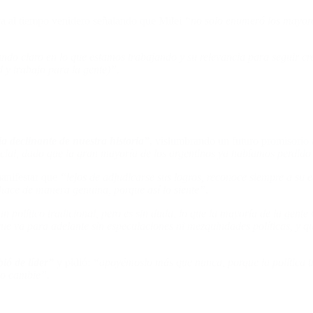
ara al tiempo venidero señalando que Milei
“no solo enumeró los mayore
ndo claro en lo que estamos trabajando y su relevancia para seguir cr
 y trabajo para la gente)”.
 declinante de nuestra historia”
, vislumbrando un futuro promisorio 
cial, dado que la gran mayoría de los argentinos ya habíamos perdido 
anifestar que
“lejos de adjudicarse sus logros, reconoce siempre a su 
 hace de manera genuina, porque así lo siente”.
 un político tradicional, pero es sin duda, lo que la mayoría de la gen
e va para adelante sin especulaciones ni mezquindades políticas, y que
bió de líder”
y pidió:
“apoyémoslo más que nunca, porque la política tr
no cambie”.