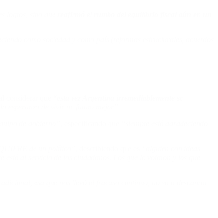
s logros, sino que
reafirmó el rumbo del equilibrio fiscal aún en un
eciendo como sociedad y como país (reformas estructurales, acuerdos
al considerar que
“esta vez Argentina irremediablemente se
la esperanza de vivir un futuro mejor”.
equipo de gobierno”
, especificando que
“siempre está agradeciendo
te QUIERE de un político”
, describiendo que es
“alguien con ideas
 está al servicio de los ciudadanos. Los que lo votaron y los que
adicional, esa que nos llevó al fracaso continuo, no va a descansar