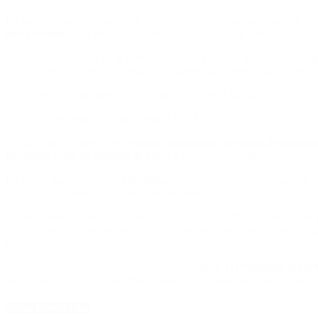
En siguiente orden respaldó la ratificación del camino adoptado de c
año electoral
y dió detalles concretos de hacia dónde vamos”.
Al respecto, el titular de la cartera económica afirmó que lo hizo
“deja
comerciales, menores impuestos, más desregulaciones, mayor libertad
Grupo de gigantes! 🫶🇦🇷
https://t.co/uwLj64mHAh
— totocaputo (@LuisCaputoAR)
March 2, 2025
En esa línea, ponderó que
“estamos quebrando 100 años de tendencia
encamina a ser un ejemplo de país”
y reconociendo que
“esto es cru
En cuarto lugar, resaltó del mandatario
“su enorme generosidad”
al m
el trabajo de todos los que lo acompañamos, y lo más importante, lo
Por otro lado, el ministro valoró
“su estilo: Javier Milei puede no ser
claras, honesto, que cumple con sus promesas, que explica y educa, qu
no”.
A modo de síntesis, Caputo concluyó que
“ayer, el Presidente se reci
un minuto en su intento de poner palos en la rueda para que el país 
Notas Destacadas