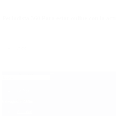
Periodista 360 Para estar online con la ac
Inicio
Destacado
Política
Contactenos
6 de agosto, 2026
Economía
Sociedad