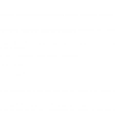
Asamblea Legislativa y aseguró que «es el mejor desde que asumió».
dente Javier Milei en la Asamblea Legislativa
asegurando que
“proba
dinarias del Parlamento, Caputo desglosó una serie de apreciaciones en
e en la gestión”.
los que acompañamos al Presidente en la gestión:
esde que asumió.
obierno no deja de…
do adelante por el Jefe de Estado ante el recinto semivacío por la ause
era etapa de la administración libertaria indicando que
“el raconto de l
e se esperaba que sucediera, dada la herencia recibida y el casi nulo 