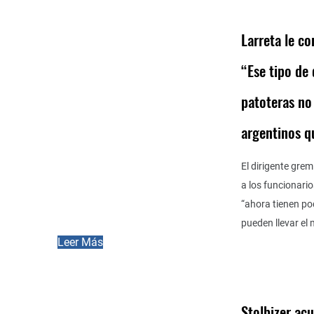
Larreta le c
“Ese tipo de
patoteras no 
argentinos q
El dirigente gre
a los funcionari
“ahora tienen po
pueden llevar el
Leer Más
Stolbizer ac