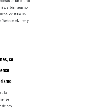
nderas en un cuarto
más, si bien aún no
ucha, existiría un
o ‘Bebote’ Álvarez y
nes, se
rense
erismo
 a la
ner se
o de hoy