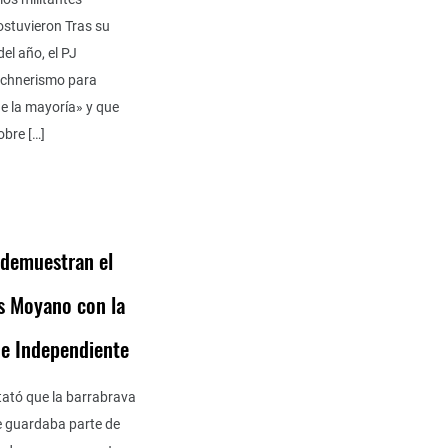
ostuvieron Tras su
el año, el PJ
irchnerismo para
de la mayoría» y que
obre […]
 demuestran el
os Moyano con la
de Independiente
tató que la barrabrava
e guardaba parte de