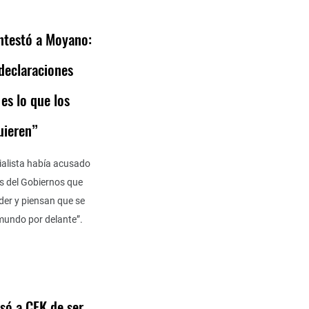
ontestó a Moyano:
 declaraciones
es lo que los
uieren”
mialista había acusado
os del Gobiernos que
der y piensan que se
 mundo por delante”.
usó a CFK de ser