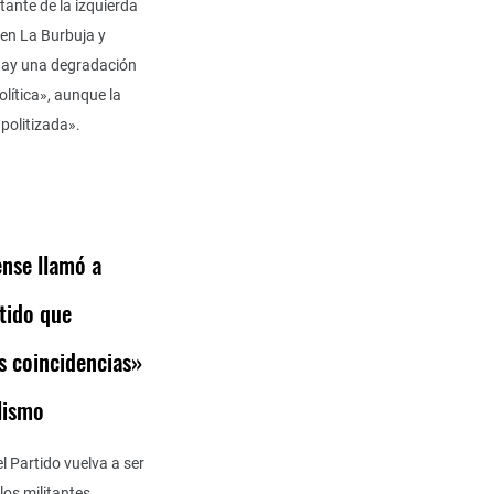
tante de la izquierda
 en La Burbuja y
hay una degradación
política», aunque la
politizada».
ense llamó a
tido que
as coincidencias»
alismo
 Partido vuelva a ser
los militantes