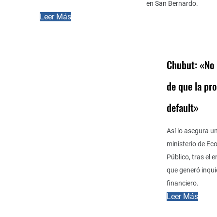
en San Bernardo.
Leer Más
Chubut: «No 
de que la pro
default»
Así lo asegura u
ministerio de Ec
Público, tras el 
que generó inqui
financiero.
Leer Más