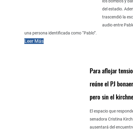
los bombos y ba
del estadio. Ade
trascendió la esc
audio entre Pabl
una persona identificada como “Pablo”.
Leer Más
Para aflojar tensio
reúne el PJ bonae
pero sin el kirchn
El espacio que responde
senadora Cristina Kirch
ausentará del encuentr