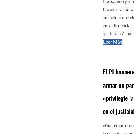
El abogado y mili
fue entrevistado
consideró que «
en la dirigencia 
gente «está más 
Leer Más
El PJ bonaer
armar un par
«privilegie l
en el justici
«Queremos que el
la casa de todos 