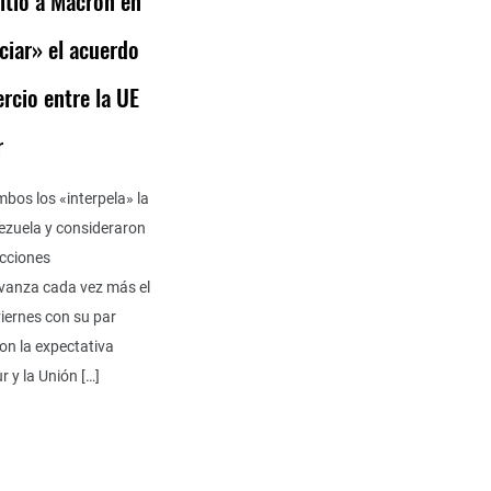
sitió a Macron en
ciar» el acuerdo
rcio entre la UE
r
bos los «interpela» la
ezuela y consideraron
ecciones
avanza cada vez más el
viernes con su par
on la expectativa
 y la Unión […]