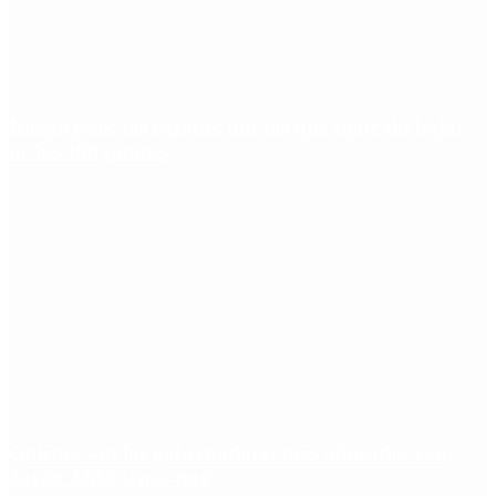
Riesgo país: las razones por las que sigue sin bajar
de los 400 puntos
Quiénes son los gobernadores más alineados con
Javier Milei y por qué