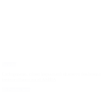
Sociedad
Ciclogénesis: cómo impactará el nuevo fenómeno
meteorológico en el AMBA
4D Producciones