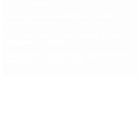
de los 400 puntos
Quiénes son los gobernadores más alineados con
Javier Milei y por qué
Ciclogénesis: cómo impactará el nuevo fenómeno
meteorológico en el AMBA
Qué significa para las reservas la confirmación la
renovación del swap con China
Copyright 2025 © Todos los derechos reservados