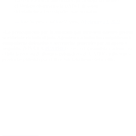
La certificación de autoridades que deniega sin motivo
el Ministro obstruyen a la UATRE de asistir
debidamente a los compañeros/as sin trabajo
— José Voytenco (@JoseVoytenco)
February 23, 2022
«La preocupación por la situación que atraviesa nuestro gremio
se extiende en todo el país. Agradezco a todos los compañeras y
compañeros delegados y secretarios generales por su apoyo y
respaldo. ¡VIVA LA
#UATRE
!
«, cerró el gremialista y adjunto en
el hilo la protesta de distintos trabajadores de UATRE en diferentes
provincias pidiendo por el libre funcionamiento del gremio.