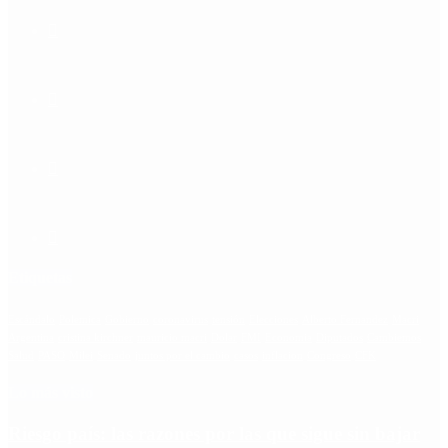
Etiquetas
Escándalo
Polemica
Gobierno
coronavirus
tensión
Elecciones
Alberto Fernandez
Macri
Argentina
cristina kirchner
mauricio macri
Dolar
FMI
Economia
Diputados
Cambiemos
Salud
PASO
Milei
Senado
juntos por el cambio
casos
inflacion
Congreso
CFK
Lo más visto
Riesgo país: las razones por las que sigue sin bajar