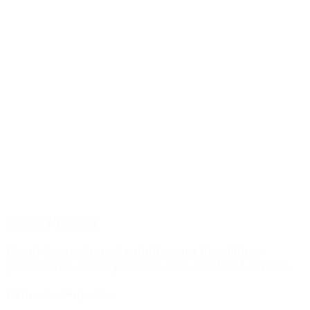
Destacado
Economía
Desalojo exprés: qué cambia para inquilinos y
propietarios con el proyecto que aprobó el Senado
Deja una respuesta