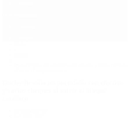
Política
Contactenos
10 de agosto, 2026
Economía
Sociedad
Quiénes Somos
Mundo
Inicio
>
Política
>
Ducler llevaba un portafolio con efectivo y varios cheques
al sufrir el ataque cardíaco
Ducler llevaba un portafolio con efectivo
y varios cheques al sufrir el ataque
cardíaco
por Periodista 360
2 de junio, 2017