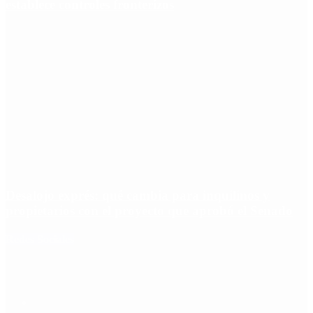
establece controles fronterizos
Desalojo exprés: qué cambia para inquilinos y
propietarios con el proyecto que aprobó el Senado
Redes Sociales