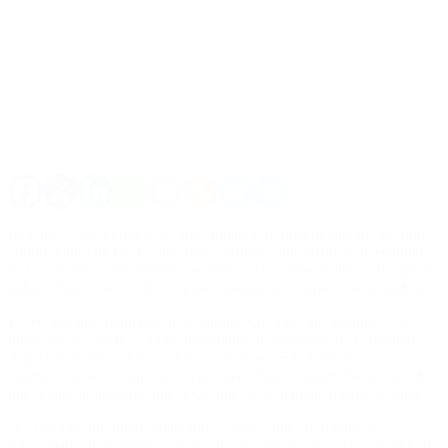
Indicios y más indicios se direccionan a un posible intento de robo
contra Aldo Ducler. El fatal paro cardíaco que sufrió en la esquina
de Corrientes y San Martín, despertó serios rumores luego de que se
hallara dinero en efectivo y gran cantidad de cheques en su maletín.
El reconocido financista de la familia Kirchner fue asistido en el
lugar por el SAME y luego trasladado de emergencia al Hospital
Argerich, donde falleció a las pocas horas. En el mismo
establecimiento, el hijo del empresario, Juan Manuel Ducler, reveló
que le dieron un papel que decía que «a su papá le quisieron robar».
¿Es posible que fuera «marcado»? Pese a que su trabajo lo
relacionaba diariamente con ese tipo de operaciones, el contenido de