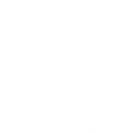
su portafolio podría ser un dato crucial para investigar esa hipótesis.
Sin embargo, no todo coincide ya que el paciente no presentaba
heridas ni golpes visibles. Los investigadores aguardan el resultado
de la autopsia y el análisis toxicológico para aclarar el panorama.
Mientras tanto, la Justicia tiene otras dos aristas para analizar. Días
atrás, Ducler se había dirigido a la Unidad de Información
Financiera (UIF) para entregar datos sobre el manejo de los fondos
de Santa Cruz que Néstor Kirchner ordenó invertir en el exterior,
operación que siempre estuvo bajo la mira de la sospecha.
Y por otro lado, una versión más subjetiva instalada en redes
sociales, sospecha de la empresa offshore llamada «Aldyne»,
apoderada las 148 entidades atribuidas a Lázaro Báez en Nevada.
¿Aldo y Néstor serán los nombres que forman esa sigla? Es una
posibilidad, aunque todavía reste mucha info por destapar.
Los vínculos del difunto con la política se remontan a la última
dictadura militar, cuando el financista se desempeñó como secretario
de Hacienda de Leopoldo Galtieri. Recién volvió al rubro en la
decáda del 90′ cuando se convirtió en uno de los asesores
económicos de la campaña política de Ramón «Palito» Ortega.
Dicha dupla se quebró en 1999, al instalarse la investigación sobre
el presunto lavado de USD 12 millones a través de la financiera
Mercado Abierto, la misma que recibió los resúmenes que el banco