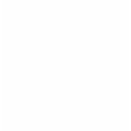
Etiquetas
Escándalo
Polemica
Gobierno
coronavirus
tensión
Elecciones
Alberto Fernandez
Macri
Argentina
cristina kirchner
mauricio macri
Dolar
FMI
Economia
Diputados
Cambiemos
Salud
PASO
Milei
Senado
juntos por el cambio
casos
inflacion
Congreso
CFK
Lo más visto