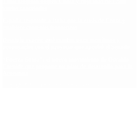
Tifón Dolphin golpeó China y dejó más de 1.500
vuelos cancelados
España responde a Italia por la crisis de Ceuta y
establece controles fronterizos
Desalojo exprés: qué cambia para inquilinos y
propietarios con el proyecto que aprobó el Senado
“Fuerza Suma”: el nuevo movimiento de Osvaldo
Cornide que propone un plan de desarrollo para la
Argentina
Copyright 2025 © Todos los derechos reservados