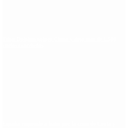
Tifón Dolphin golpeó China y dejó más de 1.500
vuelos cancelados
España responde a Italia por la crisis de Ceuta y