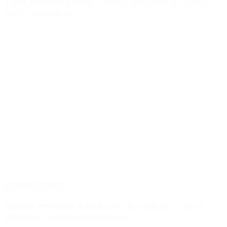
Tifón Dolphin golpeó China y dejó más de 1.500
vuelos cancelados
Destacado
Mundo
España responde a Italia por la crisis de Ceuta y
establece controles fronterizos