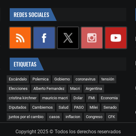
REDES SOCIALES
ETIQUETAS
Escándalo
Polemica
Gobierno
coronavirus
tensión
Elecciones
Alberto Fernandez
Macri
Argentina
cristina kirchner
mauricio macri
Dolar
FMI
Economia
Diputados
Cambiemos
Salud
PASO
Milei
Senado
juntos por el cambio
casos
inflacion
Congreso
CFK
Copyright 2025 © Todos los derechos reservados