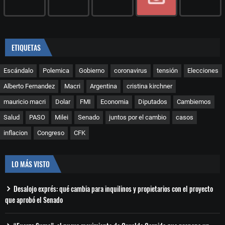
ETIQUETAS
Escándalo
Polemica
Gobierno
coronavirus
tensión
Elecciones
Alberto Fernandez
Macri
Argentina
cristina kirchner
mauricio macri
Dolar
FMI
Economia
Diputados
Cambiemos
Salud
PASO
Milei
Senado
juntos por el cambio
casos
inflacion
Congreso
CFK
LO MÁS VISTO
Desalojo exprés: qué cambia para inquilinos y propietarios con el proyecto
que aprobó el Senado