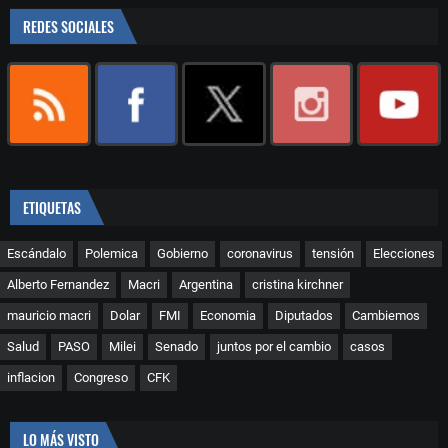
REDES SOCIALES
ETIQUETAS
Escándalo
Polemica
Gobierno
coronavirus
tensión
Elecciones
Alberto Fernandez
Macri
Argentina
cristina kirchner
mauricio macri
Dolar
FMI
Economia
Diputados
Cambiemos
Salud
PASO
Milei
Senado
juntos por el cambio
casos
inflacion
Congreso
CFK
LO MÁS VISTO