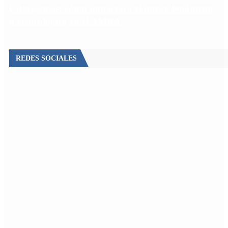
Ciclogénesis: cómo impactará el nuevo fenómeno
meteorológico en el AMBA
REDES SOCIALES