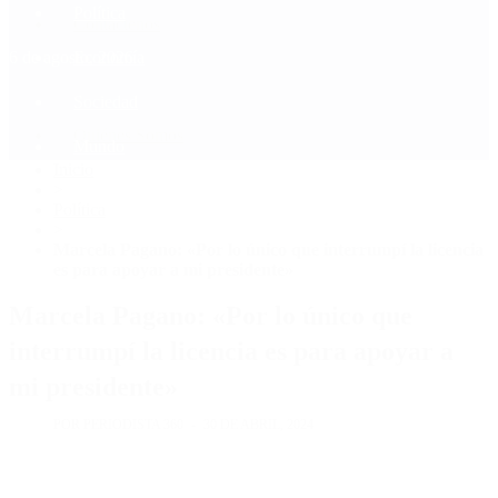
Política
Contactenos
6 de agosto, 2026
Economía
Sociedad
Quiénes Somos
Mundo
Inicio
>
Política
>
Marcela Pagano: «Por lo único que interrumpí la licencia
es para apoyar a mi presidente»
Marcela Pagano: «Por lo único que
interrumpí la licencia es para apoyar a
mi presidente»
POR PERIODISTA 360
30 DE ABRIL, 2024