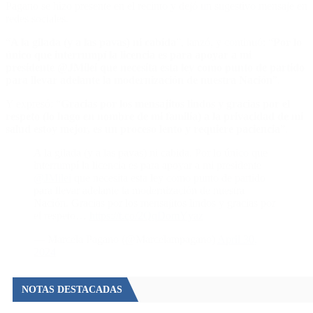
Pagano se hizo presente en el recinto y dejó un sugestivo mensaje en
redes sociales.
“
A la gilada (y a las pavas) ni cabida
”, lanzó, y continuó: “
Por lo
único que interrumpí la licencia es para apoyar a mi
presidente
@JMilei
que necesita esta ley como punto de partido
para llevar adelante la modernización de nuestra Nación
”.
Y expresó: “
Gracias por los mensajitos lindos y gracias por el
respeto (lo hago en nombre de mi familia) a la privacidad de mi
salud estoy mejor, es un proceso lento y requiere paciencia
”.
A la gilada (y a las pavas) ni cabida. Por lo único que
interrumpí la licencia es para apoyar a mi presidente
@JMilei
que necesita esta ley como punto de partido
para llevar adelante la modernización de nuestra
Nación. Gracias por los mensajitos lindos y gracias por
el respeto…
https://t.co/2QqDomYyaz
— Marcela Pagano (@Marcelampagano)
April 30,
2024
NOTAS DESTACADAS