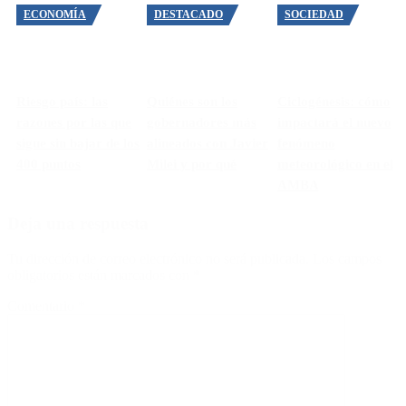
ECONOMÍA
DESTACADO
SOCIEDAD
Riesgo país: las
Quiénes son los
Ciclogénesis: cómo
razones por las que
gobernadores más
impactará el nuevo
sigue sin bajar de los
alineados con Javier
fenómeno
400 puntos
Milei y por qué
meteorológico en el
AMBA
Deja una respuesta
Tu dirección de correo electrónico no será publicada.
Los campos
obligatorios están marcados con
*
Comentario
*