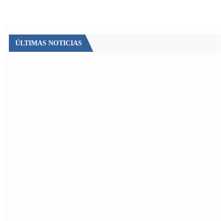
ÚLTIMAS NOTICIAS
Riesgo país: las razones por las que sigue sin bajar
de los 400 puntos