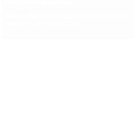
meteorológico en el AMBA
Qué significa para las reservas la confirmación la
renovación del swap con China
Copyright 2025 © Todos los derechos reservados