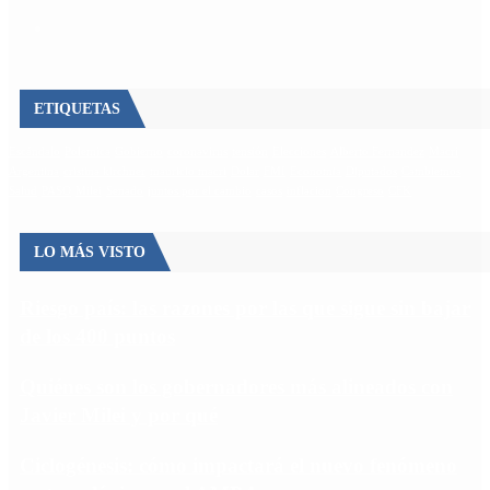
ETIQUETAS
Escándalo
Polemica
Gobierno
coronavirus
tensión
Elecciones
Alberto Fernandez
Macri
Argentina
cristina kirchner
mauricio macri
Dolar
FMI
Economia
Diputados
Cambiemos
Salud
PASO
Milei
Senado
juntos por el cambio
casos
inflacion
Congreso
CFK
LO MÁS VISTO
Riesgo país: las razones por las que sigue sin bajar
de los 400 puntos
Quiénes son los gobernadores más alineados con
Javier Milei y por qué
Ciclogénesis: cómo impactará el nuevo fenómeno