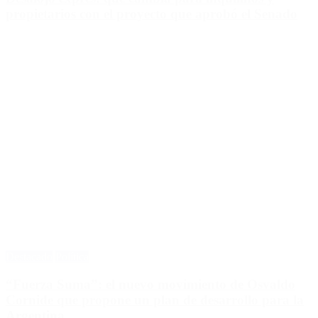
propietarios con el proyecto que aprobó el Senado
Destacado
Política
“Fuerza Suma”: el nuevo movimiento de Osvaldo
Cornide que propone un plan de desarrollo para la
Argentina