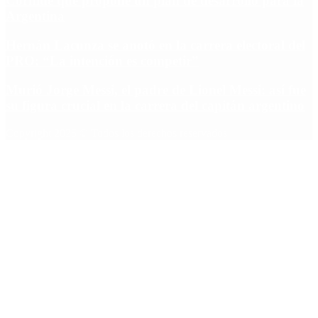
Cornide que propone un plan de desarrollo para la
Argentina
Hernán Lacunza se anotó en la carrera electoral del
PRO: “La intención es competir”
Murió Jorge Messi, el padre de Lionel Messi: así fue
su figura crucial en la carrera del capitán argentino
Copyright 2025 © Todos los derechos reservados