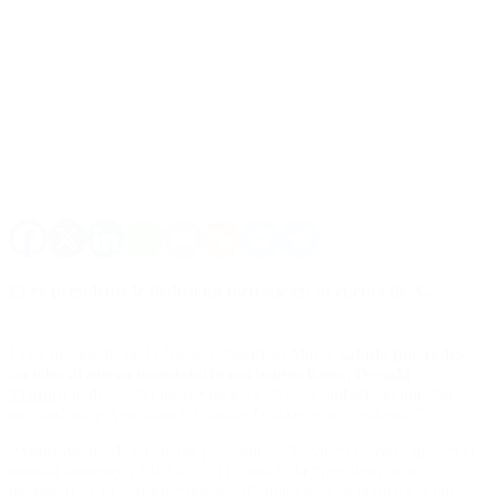
El ex presidente le dedicó un mensaje en su cuenta de X.
El ex presidente de la Nación, Mauricio Macri,
saludó por redes
sociales al nuevo mandatario norteamericano,
Donald
Trump:
le deseó
“el mayor de los éxitos”
y ambicionó que
“la
amistad entre Argentina y Estados Unidos, siga creciendo”.
Asimismo, desde su cuenta personal de X, Macri recordó que en el
mandato anterior (2017 – 2021) conoció la
“fortaleza de su
liderazgo”
y el
“enorme potencial”
que logró en la relación entre