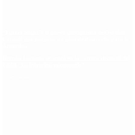
“Fuerza Suma”: el nuevo movimiento de Osvaldo
Cornide que propone un plan de desarrollo para la
Argentina
Hernán Lacunza se anotó en la carrera electoral del
PRO: “La intención es competir”
Redes Sociales