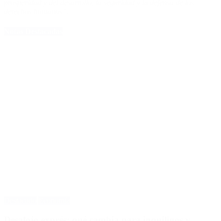
prosperidad y del desarrollo, la seguridad y la defensa de los
derechos humanos”
.
Notas Destacadas
Destacado
Economía
Desalojo exprés: qué cambia para inquilinos y