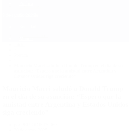
Política
Contactenos
9 de agosto, 2026
Economía
Sociedad
Quiénes Somos
Mundo
Inicio
>
Política
>
Mauricio Macri saludó a Donald Trump en el día de su
asunción: “Espero que la amistad entre Argentina y
Estados Unidos siga creciendo”
Mauricio Macri saludó a Donald Trump
en el día de su asunción: “Espero que la
amistad entre Argentina y Estados Unidos
siga creciendo”
por PERIODISTA 360
20 de enero, 2025