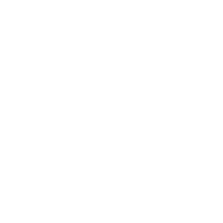
ambos países.
“Querido amigo Donald Trump: en tu primera gestión pude
atestiguar la fortaleza de tu liderazgo y el enorme potencial del
vínculo entre nuestros países. Hoy, en el comienzo de tu segundo
mandato, quiero desearte el mayor de los éxitos, esperando que la
amistad entre Argentina y Estados Unidos siga creciendo”, publicó
el ex jefe de Estado.
En noviembre del año pasado, cuando las votaciones en Estados
Unidos lo dieron como ganador ante la representante del Partido
Demócrata, Kamala Harris, Macri lo había saludado también por
redes sociales.
“Quiero felicitarte por tu triunfo y desearte lo mejor para esta nueva
presidencia, querido amigo”, expresó en su momento el ex
mandatario argentino.
La última vez que se reunieron ambos políticos fue en nuestro país,
en el año 2018, cuando ambos eran presidentes. El encuentro se
produjo dentro del marco de la Cumbre del G20 y, posteriormente,
mantuvieron una reunión en la Casa Rosada donde hablaron sobre
la importancia y la
“defensa de la democracia, la promoción de la