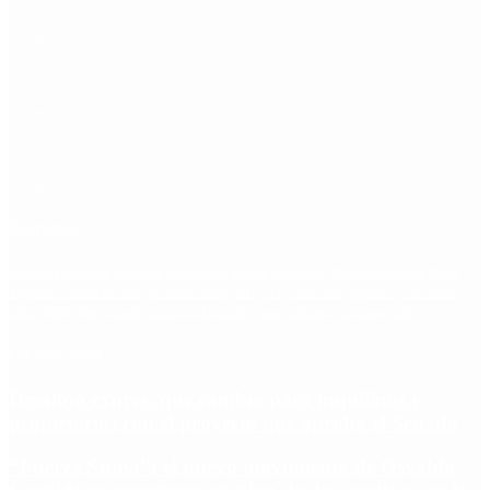
Etiquetas
Escándalo
Polemica
Gobierno
coronavirus
tensión
Elecciones
Alberto Fernandez
Macri
Argentina
cristina kirchner
mauricio macri
Dolar
FMI
Economia
Diputados
Cambiemos
Salud
PASO
Milei
Senado
juntos por el cambio
casos
inflacion
Congreso
CFK
Lo más visto
Desalojo exprés: qué cambia para inquilinos y
propietarios con el proyecto que aprobó el Senado
“Fuerza Suma”: el nuevo movimiento de Osvaldo