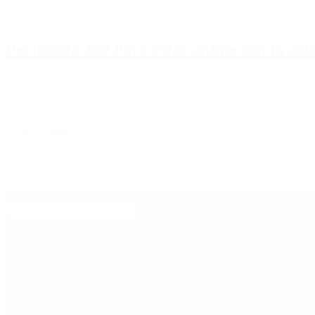
Periodista 360 Para estar online con la ac
Inicio
Destacado
Política
Contactenos
8 de agosto, 2026
Economía
Sociedad