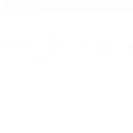
Mundo
Quiénes Somos
Inicio
>
Política
>
Odebrecht: Casanello ordenó allanar las oficinas de la em
Odebrecht: Casanello ordenó allanar las o
por Periodista 360
24 de mayo, 2017