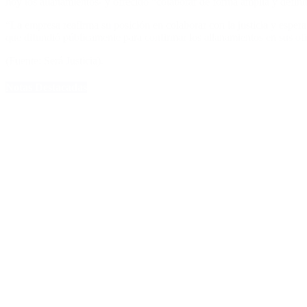
hoy los allanamientos- y ofrecido “colaborar de forma amplia y definit
“La empresa reafirma su posición en colaborar con la justicia y esper
que difundió públicamente para confirmar los allanamientos en sus ofi
(Fuente: Será Justicia).
Notas Destacadas