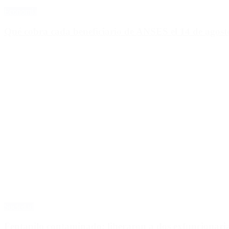
Economía
Qué cobra cada beneficiario de ANSES el 14 de agosto,
Sociedad
Fentanilo contaminado: liberaron a dos exfuncionar