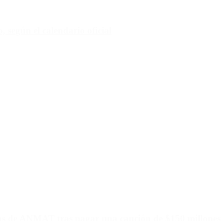
 según el calendario oficial
ias de ANMAT tras pagar una caución de $150 millones