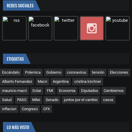
REDES SOCIALES
ETIQUETAS
Escándalo
Polemica
Gobierno
coronavirus
tensión
Elecciones
Alberto Fernandez
Macri
Argentina
cristina kirchner
mauricio macri
Dolar
FMI
Economia
Diputados
Cambiemos
Salud
PASO
Milei
Senado
juntos por el cambio
casos
inflacion
Congreso
CFK
LO MÁS VISTO