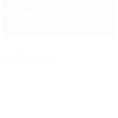
Política
Contactenos
7 de agosto, 2026
Economía
Sociedad
Quiénes Somos
Mundo
Inicio
>
100 mil
Etiquetas Archivadas: 100 mil