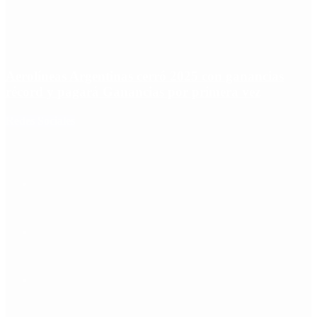
Aerolíneas Argentinas cerró 2025 con ganancias
récord y pagará Ganancias por primera vez
Redes Sociales