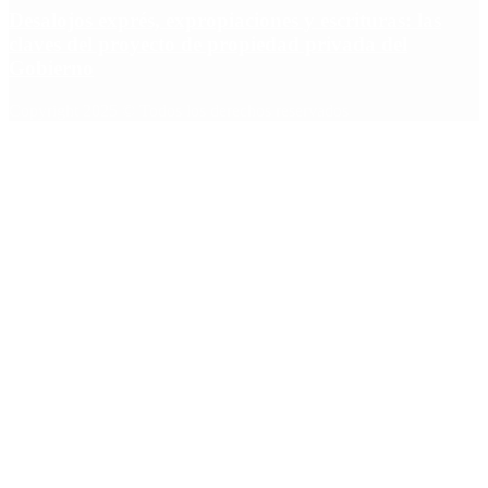
Desalojos exprés, expropiaciones y escrituras: las
claves del proyecto de propiedad privada del
Gobierno
Copyright 2025 © Todos los derechos reservados