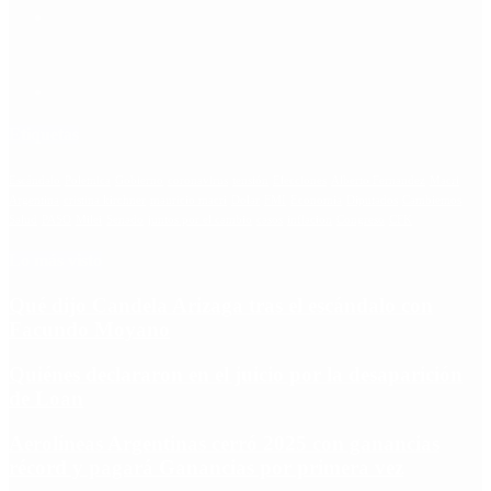
Etiquetas
Escándalo
Polemica
Gobierno
coronavirus
tensión
Elecciones
Alberto Fernandez
Macri
Argentina
cristina kirchner
mauricio macri
Dolar
FMI
Economia
Diputados
Cambiemos
Salud
PASO
Milei
Senado
juntos por el cambio
casos
inflacion
Congreso
CFK
Lo más visto
Qué dijo Candela Arizaga tras el escándalo con
Facundo Moyano
Quiénes declararon en el juicio por la desaparición
de Loan
Aerolíneas Argentinas cerró 2025 con ganancias
récord y pagará Ganancias por primera vez