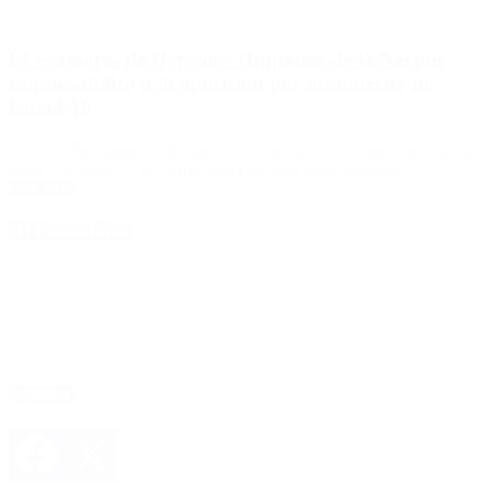
El secretario de Derechos Humanos de la Nación
responsabilizó a la oposición por las muertes de
Covid-19
Horacio Pietragalla Corti criticó al sector opositor y los culpó de «no
mirar a la vida» y de «actuar con una voracidad perversa»
Leer Más
4D Producciones
Seguinos