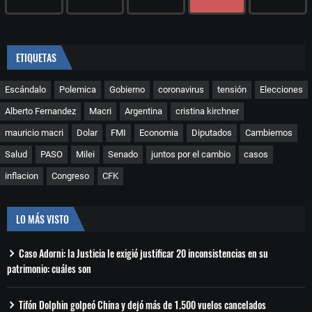
ETIQUETAS
Escándalo
Polemica
Gobierno
coronavirus
tensión
Elecciones
Alberto Fernandez
Macri
Argentina
cristina kirchner
mauricio macri
Dolar
FMI
Economia
Diputados
Cambiemos
Salud
PASO
Milei
Senado
juntos por el cambio
casos
inflacion
Congreso
CFK
LO MÁS VISTO
Caso Adorni: la Justicia le exigió justificar 20 inconsistencias en su
patrimonio: cuáles son
Tifón Dolphin golpeó China y dejó más de 1.500 vuelos cancelados