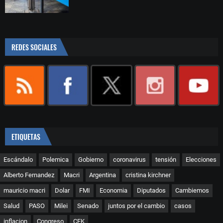
REDES SOCIALES
ETIQUETAS
Escándalo
Polemica
Gobierno
coronavirus
tensión
Elecciones
Alberto Fernandez
Macri
Argentina
cristina kirchner
mauricio macri
Dolar
FMI
Economia
Diputados
Cambiemos
Salud
PASO
Milei
Senado
juntos por el cambio
casos
inflacion
Congreso
CFK