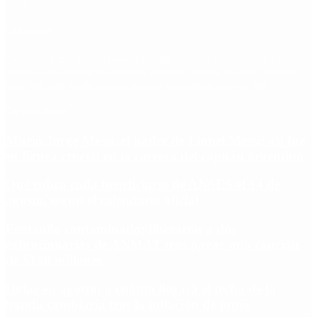
Etiquetas
Escándalo
Polemica
Gobierno
coronavirus
tensión
Elecciones
Alberto Fernandez
Macri
Argentina
cristina kirchner
mauricio macri
Dolar
FMI
Economia
Diputados
Cambiemos
Salud
PASO
Milei
Senado
juntos por el cambio
casos
inflacion
Congreso
CFK
Lo más visto
Murió Jorge Messi, el padre de Lionel Messi: así fue
su figura crucial en la carrera del capitán argentino
Qué cobra cada beneficiario de ANSES el 14 de
agosto, según el calendario oficial
Fentanilo contaminado: liberaron a dos
exfuncionarias de ANMAT tras pagar una caución
de $150 millones
Dólar en agosto: a cuánto llegará el techo de la
banda cambiaria tras la inflación de junio