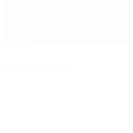
Política
Contactenos
8 de agosto, 2026
Economía
Sociedad
Quiénes Somos
Mundo
Inicio
>
Caso Kiczka
Etiquetas Archivadas: Caso Kiczka