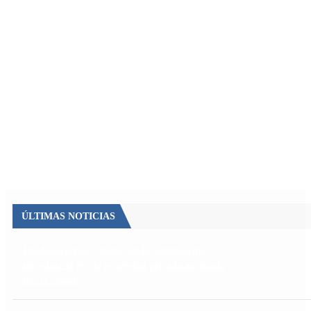
ÚLTIMAS NOTICIAS
Desalojos exprés: cuáles son los cambios que
introduce la ley de propiedad privada aprobada
por el Senado