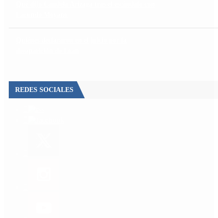
Qué dijo Candela Arizaga tras el escándalo con
Facundo Moyano
Quiénes declararon en el juicio por la
desaparición de Loan
REDES SOCIALES