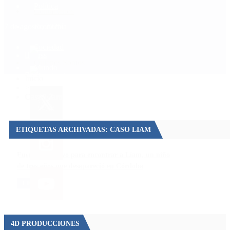
Política
Contactenos
7 de agosto, 2026
Economía
Sociedad
Quiénes Somos
Mundo
Inicio
>
Caso Liam
ETIQUETAS ARCHIVADAS: CASO LIAM
Fuerte operativo para encontrar a Liam, un niño
de tres años que desapareció en Córdoba
LEER MÁS
4D PRODUCCIONES