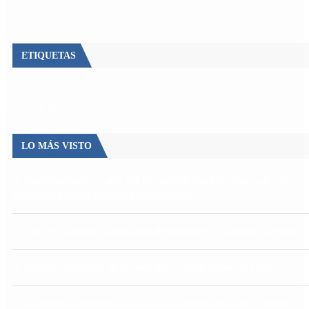
ETIQUETAS
Escándalo
Polemica
Gobierno
coronavirus
tensión
Elecciones
Alberto Fernandez
Macri
Argentina
cristina kirchner
mauricio macri
Dolar
FMI
Economia
Diputados
Cambiemos
Salud
PASO
Milei
Senado
juntos por el cambio
casos
inflacion
Congreso
CFK
LO MÁS VISTO
Desalojos exprés: cuáles son los cambios que introduce la ley de
propiedad privada aprobada por el Senado
Qué dijo Candela Arizaga tras el escándalo con Facundo Moyano
Quiénes declararon en el juicio por la desaparición de Loan
Aerolíneas Argentinas cerró 2025 con ganancias récord y pagará