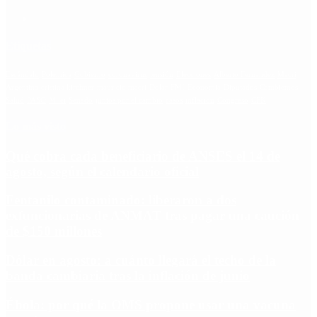
Etiquetas
Escándalo
Polemica
Gobierno
coronavirus
tensión
Elecciones
Alberto Fernandez
Macri
Argentina
cristina kirchner
mauricio macri
Dolar
FMI
Economia
Diputados
Cambiemos
Salud
PASO
Milei
Senado
juntos por el cambio
casos
inflacion
Congreso
CFK
Lo más visto
Qué cobra cada beneficiario de ANSES el 14 de
agosto, según el calendario oficial
Fentanilo contaminado: liberaron a dos
exfuncionarias de ANMAT tras pagar una caución
de $150 millones
Dólar en agosto: a cuánto llegará el techo de la
banda cambiaria tras la inflación de junio
Ébola: por qué la OMS propone usar una vacuna