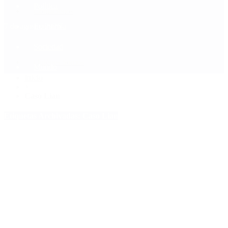
Política
Contactenos
7 de agosto, 2026
Economía
Sociedad
Quiénes Somos
Mundo
Inicio
>
Caso Lian
Etiquetas Archivadas: Caso Lian