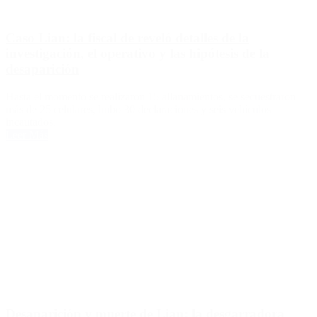
Caso Lian: la fiscal de reveló detalles de la
investigación, el operativo y las hipótesis de la
desaparición
Hasta el momento se realizaron 15 allanamientos, se secuestraron
más de 25 celulares, hubo 30 declaraciones y seis vehículos
incautados.
Leer Más
Desaparición y muerte de Lian: la desgarradora