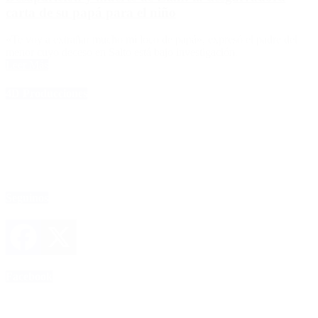
carta de su papá para el niño
«Te voy a extrañar mucho mi loco de papá», expresó el padre del
menor cuyo deceso en Salto está bajo investigación.
Leer Más
4D Producciones
Seguinos
Facebook