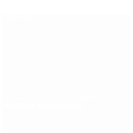
Últimas noticias
Qué cobra cada beneficiario de ANSES el 14 de
agosto, según el calendario oficial