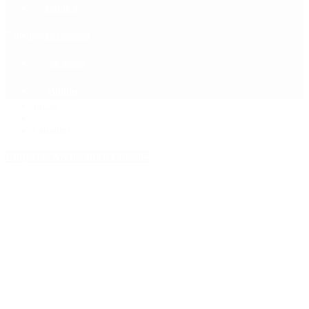
Política
Contactenos
7 de agosto, 2026
Economía
Sociedad
Quiénes Somos
Mundo
Inicio
>
causales
Etiquetas Archivadas: causales