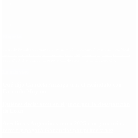
Etiquetas
Escándalo
Polemica
Gobierno
coronavirus
tensión
Elecciones
Alberto Fernandez
Macri
Argentina
cristina kirchner
mauricio macri
Dolar
FMI
Economia
Diputados
Cambiemos
Salud
PASO
Milei
Senado
juntos por el cambio
casos
inflacion
Congreso
CFK
Lo más visto
Qué dijo Candela Arizaga tras el escándalo con
Facundo Moyano
Quiénes declararon en el juicio por la desaparición
de Loan
Aerolíneas Argentinas cerró 2025 con ganancias
récord y pagará Ganancias por primera vez