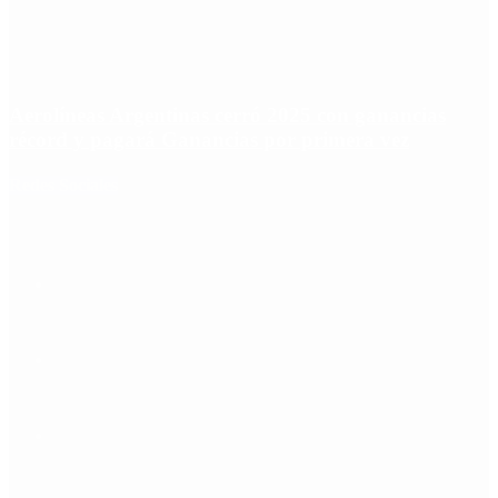
Aerolíneas Argentinas cerró 2025 con ganancias
récord y pagará Ganancias por primera vez
Redes Sociales