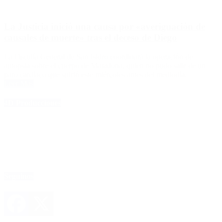
La Justicia inició una causa por «averiguación de
causales de muerte» tras el deceso de Diego
La Fiscalía General de San Isidro coordinará la operación de
autopsia sobre el cuerpo de Maradona, quien no pudo salir de un
paro cardíaco que sufrió este miércoles antes del mediodía.
Leer Más
4D Producciones
Seguinos