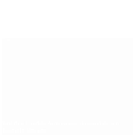
Últimas noticias
Qué dijo Candela Arizaga tras el escándalo con
Facundo Moyano