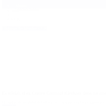
Mundo
Quiénes Somos
Inicio
>
CCK
Etiquetas Archivadas: CCK
Es oficial: el ex Centro Cultural Kirchner tiene un n
El cambio de identidad del edificio se confirmará en las próximas hora