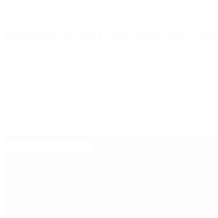
Periodista 360 Para estar online con la ac
Inicio
Destacado
Política
Contactenos
7 de agosto, 2026
Economía
Sociedad