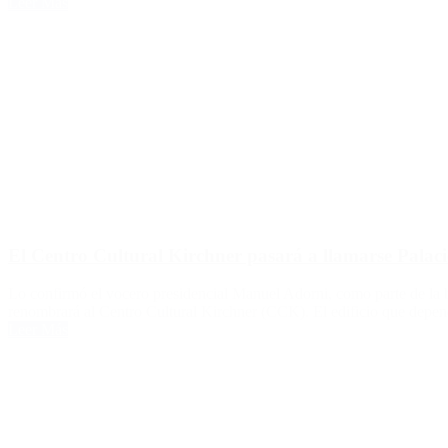
Leer Más
El Centro Cultural Kirchner pasará a llamarse Palac
Lo confirmó el vocero presidencial Manuel Adorni, como parte de la ba
renombrará al Centro Cultural Kirchner (CCK). El edificio que depende
Leer Más