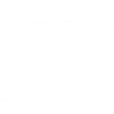
evos centros vacunatorios en Buenos Aires
ecnópolis con el fin de acelerar el proceso de vacunación en medio de l
ocial
 que integrarán representantes del sindicalismo, del sector empresarial, 