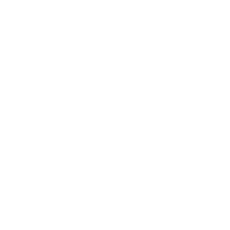
s Estratégicos, Gustavo […]
 la cabeza a Gustavo Béliz.