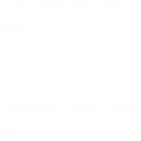
El Centro Cultural Néstor Kirchner cambiará de nomb
«La decisión está tomada», informó el vocero presidencial Manuel Ado
Javier Milei en el país y anunció que esta vez será el Centro Cultura
Leer Más
Cambio climático: Massa promovió un acuerdo sobre «
El ministro de Economía le tiró un palo al candidato presidencial de 
con la vida». El ministro de Economía, Sergio Massa, expuso en el f
Leer Más