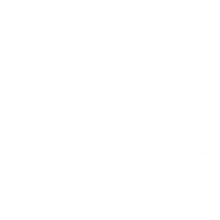
creación del Consejo Económico y Social, junto al secretario de Asunto
drá que encargarse de las estrategias y políticas públicas, que tendrá a