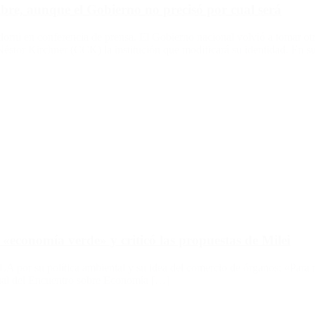
re, aunque el Gobierno no precisó por cual será
rni en conferencia de prensa. El Gobierno nacional volvió a tomar otr
l Néstor Kirchner (CCK) la institución que modificará su identidad. En 
economía verde» y criticó las propuestas de Milei
LLA por su política ambiental y su idea del comercio de órganos: «Para 
inal del Encuentro sobre Economía […]