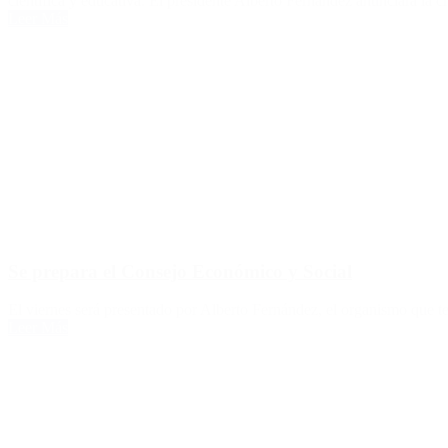
científica y educativa. El presidente Alberto Fernández anunciará la 
Leer Más
Se prepara el Consejo Económico y Social
El viernes será presentado por Alberto Fernández, el organismo que ten
Leer Más