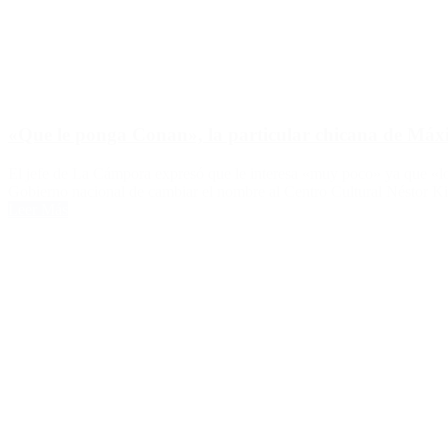
«Que le ponga Conan», la particular chicana de Máx
El jefe de La Cámpora expresó que le interesa «muy poco» ya que «lo 
Gobierno nacional de cambiar el nombre al Centro Cultural Néstor Ki
Leer Más