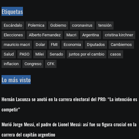
Etiquetas
Escándalo
Polemica
Gobierno
coronavirus
tensión
Elecciones
Alberto Fernandez
Macri
Argentina
cristina kirchner
mauricio macri
Dolar
FMI
Economia
Diputados
Cambiemos
Salud
PASO
Milei
Senado
juntos por el cambio
casos
inflacion
Congreso
CFK
Lo más visto
Hernán Lacunza se anotó en la carrera electoral del PRO: “La intención es
competir”
Murió Jorge Messi, el padre de Lionel Messi: así fue su figura crucial en la
carrera del capitán argentino