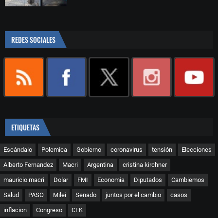
REDES SOCIALES
ETIQUETAS
Escándalo
Polemica
Gobierno
coronavirus
tensión
Elecciones
Alberto Fernandez
Macri
Argentina
cristina kirchner
mauricio macri
Dolar
FMI
Economia
Diputados
Cambiemos
Salud
PASO
Milei
Senado
juntos por el cambio
casos
inflacion
Congreso
CFK