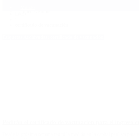
Mundo
Quiénes Somos
Inicio
>
certificado de vacunación
Etiquetas Archivadas: certificado de vacunación
Pedirán el certificado de vacunación para el ingreso 
Desde la próxima semana regirá la medida en la capital paulista para e