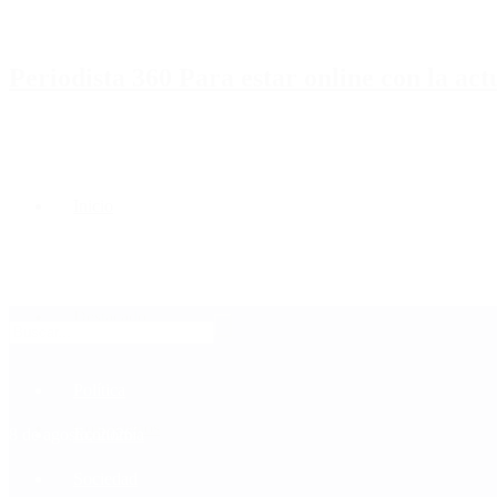
Periodista 360 Para estar online con la ac
Inicio
Destacado
Política
Contactenos
8 de agosto, 2026
Economía
Sociedad