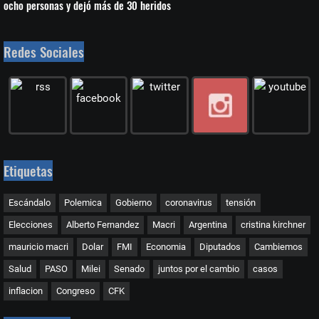
ocho personas y dejó más de 30 heridos
Redes Sociales
Etiquetas
Escándalo
Polemica
Gobierno
coronavirus
tensión
Elecciones
Alberto Fernandez
Macri
Argentina
cristina kirchner
mauricio macri
Dolar
FMI
Economia
Diputados
Cambiemos
Salud
PASO
Milei
Senado
juntos por el cambio
casos
inflacion
Congreso
CFK