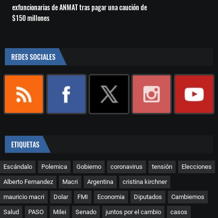
exfuncionarias de ANMAT tras pagar una caución de
$150 millones
REDES SOCIALES
ETIQUETAS
Escándalo
Polemica
Gobierno
coronavirus
tensión
Elecciones
Alberto Fernandez
Macri
Argentina
cristina kirchner
mauricio macri
Dolar
FMI
Economia
Diputados
Cambiemos
Salud
PASO
Milei
Senado
juntos por el cambio
casos