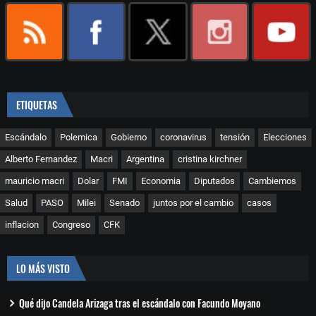
ETIQUETAS
Escándalo
Polemica
Gobierno
coronavirus
tensión
Elecciones
Alberto Fernandez
Macri
Argentina
cristina kirchner
mauricio macri
Dolar
FMI
Economia
Diputados
Cambiemos
Salud
PASO
Milei
Senado
juntos por el cambio
casos
inflacion
Congreso
CFK
LO MÁS VISTO
Qué dijo Candela Arizaga tras el escándalo con Facundo Moyano