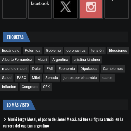
ETIQUETAS
Escándalo
Polemica
Gobierno
coronavirus
tensión
Elecciones
Alberto Fernandez
Macri
Argentina
cristina kirchner
mauricio macri
Dolar
FMI
Economia
Diputados
Cambiemos
Salud
PASO
Milei
Senado
juntos por el cambio
casos
inflacion
Congreso
CFK
LO MÁS VISTO
Murió Jorge Messi, el padre de Lionel Messi: así fue su figura crucial en la
carrera del capitán argentino