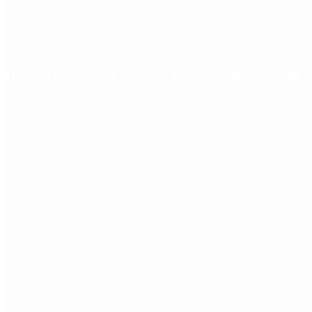
“Fuerza Suma”: el nuevo movimiento de Osvaldo Corn
Hernán Lacunza se anotó en la carrera electoral del 
Redes Sociales