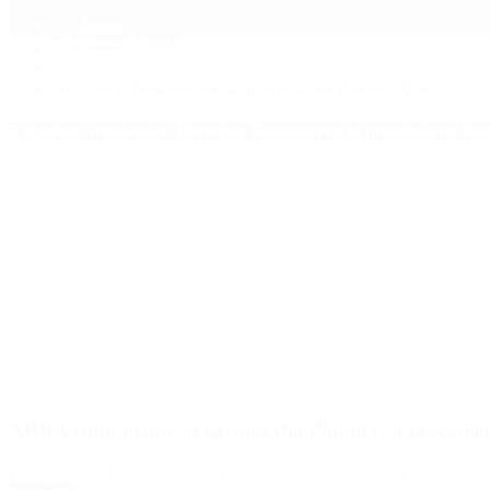
Mundo
Quiénes Somos
Inicio
>
Derechos Humanos de la provincia de Buenos Aires
Etiquetas Archivadas: Derechos Humanos de la provincia de Bue
ARBA compartirá su cartografía digital con la secre
Esto incluirá el intercambio de datos sobre inmuebles que funcionaro