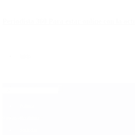
Periodista 360 Para estar online con la ac
Inicio
Destacado
Política
Contactenos
9 de agosto, 2026
Economía
Sociedad