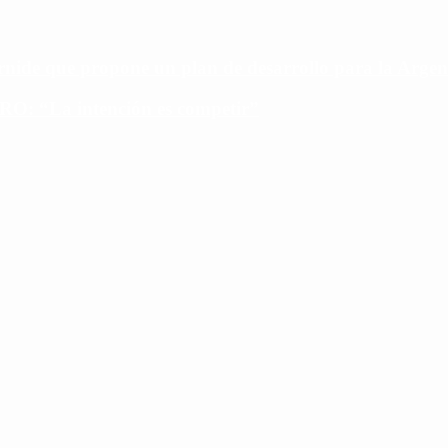
ide que propone un plan de desarrollo para la Argen
PRO: “La intención es competir”