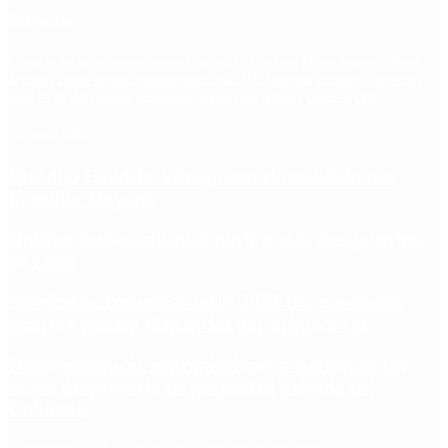
Etiquetas
Escándalo
Polemica
Gobierno
coronavirus
tensión
Elecciones
Alberto Fernandez
Macri
Argentina
cristina kirchner
mauricio macri
Dolar
FMI
Economia
Diputados
Cambiemos
Salud
PASO
Milei
Senado
juntos por el cambio
casos
inflacion
Congreso
CFK
Lo más visto
Qué dijo Candela Arizaga tras el escándalo con
Facundo Moyano
Quiénes declararon en el juicio por la desaparición
de Loan
Aerolíneas Argentinas cerró 2025 con ganancias
récord y pagará Ganancias por primera vez
Desalojos exprés, expropiaciones y escrituras: las
claves del proyecto de propiedad privada del
Gobierno
Copyright 2025 © Todos los derechos reservados