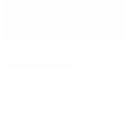
Política
Contactenos
7 de agosto, 2026
Economía
Sociedad
Quiénes Somos
Mundo
Inicio
>
Desaparecida
Etiquetas Archivadas: Desaparecida