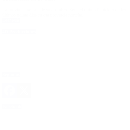
La provincia no sale de su asombro. Sería el quinto femicidio de los
últimos treinta días en esa provincia norteña.
Leer Más
4D Producciones
Seguinos
Facebook