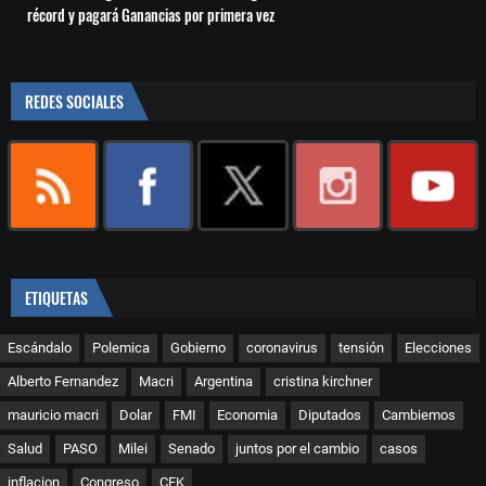
récord y pagará Ganancias por primera vez
REDES SOCIALES
ETIQUETAS
Escándalo
Polemica
Gobierno
coronavirus
tensión
Elecciones
Alberto Fernandez
Macri
Argentina
cristina kirchner
mauricio macri
Dolar
FMI
Economia
Diputados
Cambiemos
Salud
PASO
Milei
Senado
juntos por el cambio
casos
inflacion
Congreso
CFK