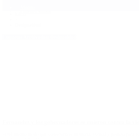
Mundo
Quiénes Somos
Inicio
>
Desigualdad
Etiquetas Archivadas: Desigualdad
Fernández y los gobernadores se unieron contra la vi
«Del mismo modo que construimos memoria, verdad y justicia para los 