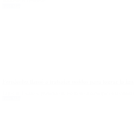
manifestó el Presidente.
Leer Más
Fernández llamó a trabajar unidos para lograr la ig
El jefe de Estado se pronunció de ese modo al participar en la ciudad
Leer Más