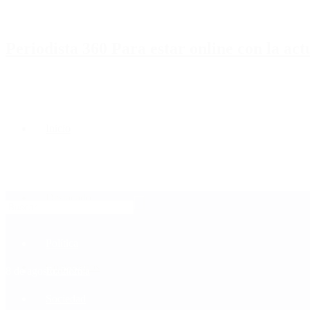
Periodista 360 Para estar online con la ac
Inicio
Destacado
Política
Contactenos
8 de agosto, 2026
Economía
Sociedad