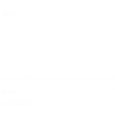
El Presidente pronunció su discurso en la cumbre de líderes por video
Leer Más
Gabriel Foglia: «El estándar a perseguir es la de la fe
El decano de Ciencias Económicas de la facultad de Palermo charló so
Leer Más
4D Producciones