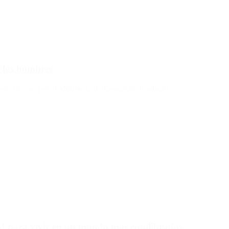
 los hombres
ste viernes por el Ministerio de Desarrollo Productivo.
ad para vivir en un mundo más equilibrado»