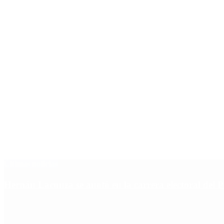
Últimas noticias
Hernán Lacunza se anotó en la carrera electoral del 