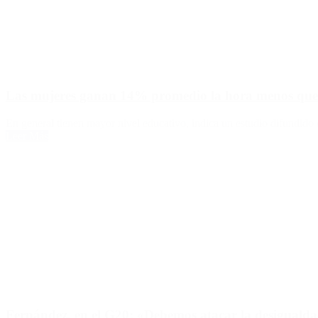
Las mujeres ganan 14% promedio la hora menos que
En general tienen mayor nivel educativo, indica un estudio difundido e
Leer Más
Fernández, en el G20: «Debemos atacar la desiguald