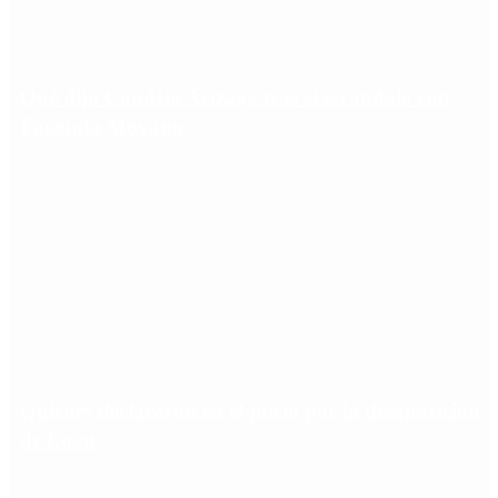
Qué dijo Candela Arizaga tras el escándalo con
Facundo Moyano
Quiénes declararon en el juicio por la desaparición
de Loan