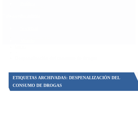
Política
Contactenos
7 de agosto, 2026
Economía
Sociedad
Quiénes Somos
Mundo
Inicio
>
Despenalización del consumo de drogas
ETIQUETAS ARCHIVADAS: DESPENALIZACIÓN DEL
CONSUMO DE DROGAS