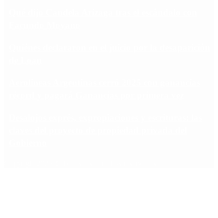
Qué dijo Candela Arizaga tras el escándalo con
Facundo Moyano
Quiénes declararon en el juicio por la desaparición
de Loan
Aerolíneas Argentinas cerró 2025 con ganancias
récord y pagará Ganancias por primera vez
Desalojos exprés, expropiaciones y escrituras: las
claves del proyecto de propiedad privada del
Gobierno
Copyright 2025 © Todos los derechos reservados