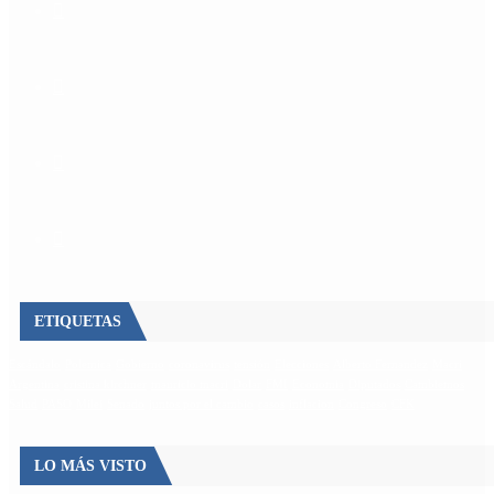
ETIQUETAS
Escándalo
Polemica
Gobierno
coronavirus
tensión
Elecciones
Alberto Fernandez
Macri
Argentina
cristina kirchner
mauricio macri
Dolar
FMI
Economia
Diputados
Cambiemos
Salud
PASO
Milei
Senado
juntos por el cambio
casos
inflacion
Congreso
CFK
LO MÁS VISTO