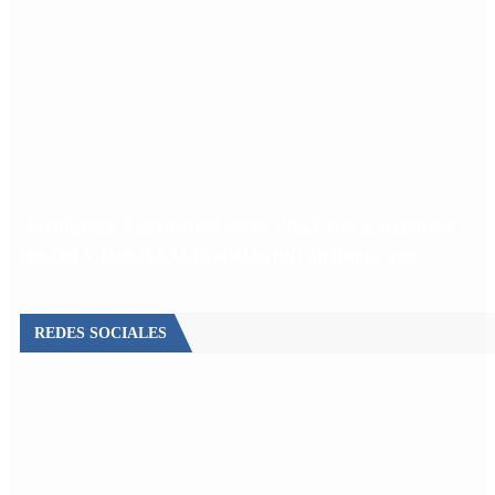
Aerolíneas Argentinas cerró 2025 con ganancias
récord y pagará Ganancias por primera vez
REDES SOCIALES