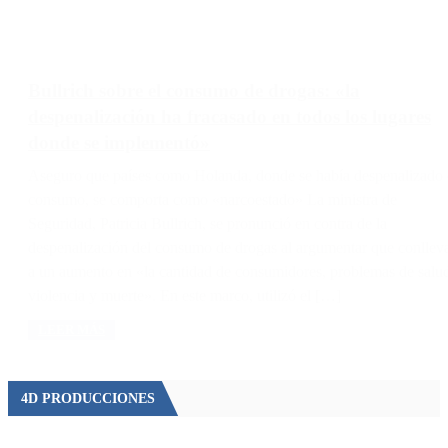
Bullrich sobre el consumo de drogas: «la
despenalización ha fracasado en todos los lugares
donde se implementó»
Aseguro que países como Holanda, donde se había despenalizado 
consumo, se comporta como «narcoestado» La ministra de
Seguridad, Patricia Bullrich, se pronunció en contra de la
despenalización del consumo de drogas al argumentar que conllev
a un aumento en «la cantidad de consumidores, problemas de salu
violencia y muerte». En este marco, utilizó el […]
LEER MÁS
4D PRODUCCIONES