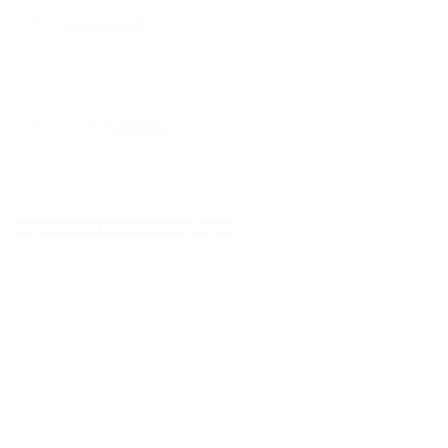
Política
Contactenos
7 de agosto, 2026
Economía
Sociedad
Quiénes Somos
Mundo
Inicio
>
despliegue
Etiquetas Archivadas: despliegue