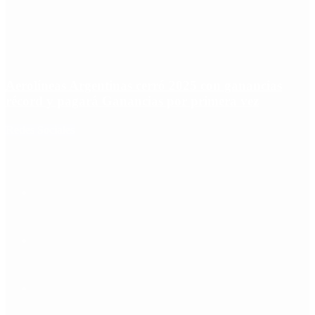
Aerolíneas Argentinas cerró 2025 con ganancias
récord y pagará Ganancias por primera vez
Redes Sociales