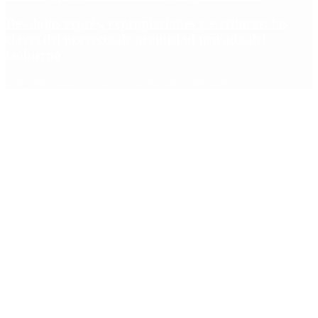
Desalojos exprés, expropiaciones y escrituras: las
claves del proyecto de propiedad privada del
Gobierno
Copyright 2025 © Todos los derechos reservados