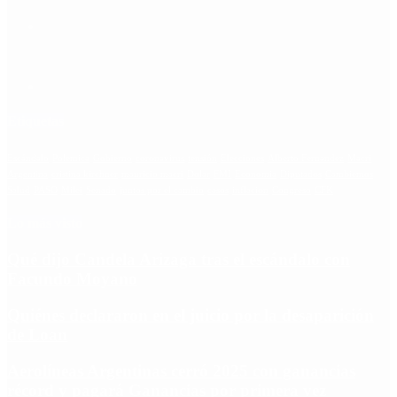
Etiquetas
Escándalo
Polemica
Gobierno
coronavirus
tensión
Elecciones
Alberto Fernandez
Macri
Argentina
cristina kirchner
mauricio macri
Dolar
FMI
Economia
Diputados
Cambiemos
Salud
PASO
Milei
Senado
juntos por el cambio
casos
inflacion
Congreso
CFK
Lo más visto
Qué dijo Candela Arizaga tras el escándalo con
Facundo Moyano
Quiénes declararon en el juicio por la desaparición
de Loan
Aerolíneas Argentinas cerró 2025 con ganancias
récord y pagará Ganancias por primera vez