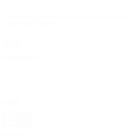
Para Grabois, “la represión en Formosa fue salvaje
y desproporcionada”
El dirigente social pidió “no callar” aunque el gobernador sea del
mismo espacio político.
Leer Más
4D Producciones
Seguinos
Facebook