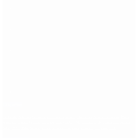
Etiquetas
Escándalo
Polemica
Gobierno
coronavirus
tensión
Elecciones
Alberto Fernandez
Macri
Argentina
cristina kirchner
mauricio macri
Dolar
FMI
Economia
Diputados
Cambiemos
Salud
PASO
Milei
Senado
juntos por el cambio
casos
inflacion
Congreso
CFK