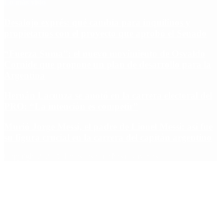
Lo más visto
Desalojo exprés: qué cambia para inquilinos y
propietarios con el proyecto que aprobó el Senado
“Fuerza Suma”: el nuevo movimiento de Osvaldo
Cornide que propone un plan de desarrollo para la
Argentina
Hernán Lacunza se anotó en la carrera electoral del
PRO: “La intención es competir”
Murió Jorge Messi, el padre de Lionel Messi: así fue
su figura crucial en la carrera del capitán argentino
Copyright 2025 © Todos los derechos reservados