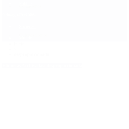
Política
Contactenos
9 de agosto, 2026
Economía
Sociedad
Quiénes Somos
Mundo
Inicio
>
desproporcionada
Etiquetas Archivadas: desproporcionada