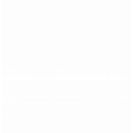
“Fuerza Suma”: el nuevo movimiento de Osvaldo
Cornide que propone un plan de desarrollo para la
Argentina
Hernán Lacunza se anotó en la carrera electoral del
PRO: “La intención es competir”
Redes Sociales