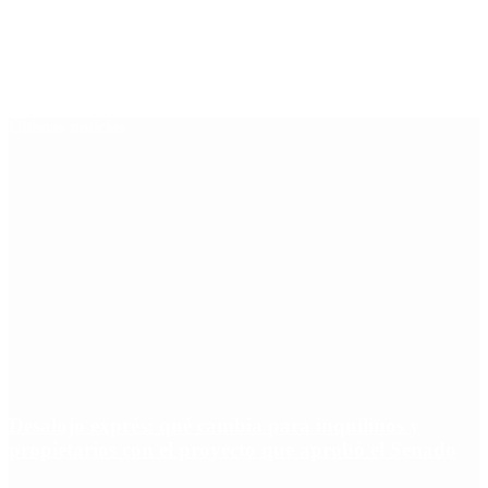
Últimas noticias
Desalojo exprés: qué cambia para inquilinos y
propietarios con el proyecto que aprobó el Senado