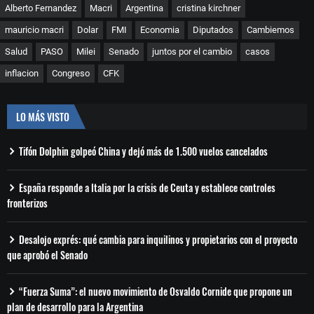
Alberto Fernandez
Macri
Argentina
cristina kirchner
mauricio macri
Dolar
FMI
Economia
Diputados
Cambiemos
Salud
PASO
Milei
Senado
juntos por el cambio
casos
inflacion
Congreso
CFK
LO MÁS VISTO
Tifón Dolphin golpeó China y dejó más de 1.500 vuelos cancelados
España responde a Italia por la crisis de Ceuta y establece controles
fronterizos
Desalojo exprés: qué cambia para inquilinos y propietarios con el proyecto
que aprobó el Senado
“Fuerza Suma”: el nuevo movimiento de Osvaldo Cornide que propone un
plan de desarrollo para la Argentina