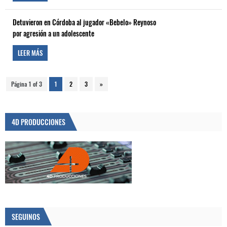
Detuvieron en Córdoba al jugador «Bebelo» Reynoso
por agresión a un adolescente
LEER MÁS
Página 1 of 3
1
2
3
»
4D PRODUCCIONES
SEGUINOS