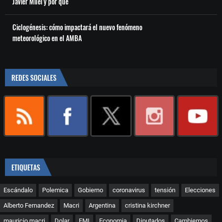
Javier Milei y por qué
Ciclogénesis: cómo impactará el nuevo fenómeno
meteorológico en el AMBA
REDES SOCIALES
ETIQUETAS
Escándalo
Polemica
Gobierno
coronavirus
tensión
Elecciones
Alberto Fernandez
Macri
Argentina
cristina kirchner
mauricio macri
Dolar
FMI
Economia
Diputados
Cambiemos