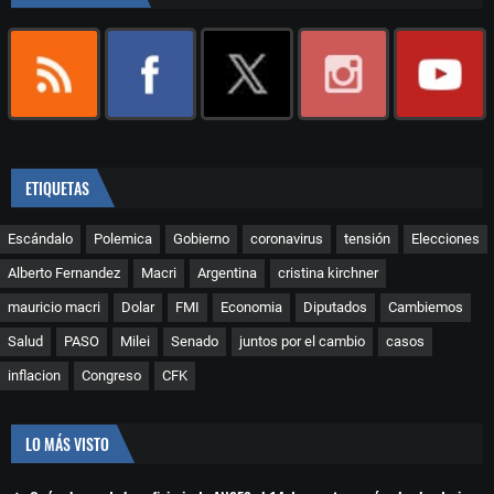
ETIQUETAS
Escándalo
Polemica
Gobierno
coronavirus
tensión
Elecciones
Alberto Fernandez
Macri
Argentina
cristina kirchner
mauricio macri
Dolar
FMI
Economia
Diputados
Cambiemos
Salud
PASO
Milei
Senado
juntos por el cambio
casos
inflacion
Congreso
CFK
LO MÁS VISTO