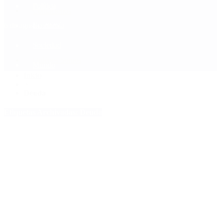
Política
Contactenos
6 de agosto, 2026
Economía
Sociedad
Quiénes Somos
Mundo
Inicio
>
Deuda
Etiquetas Archivadas: Deuda