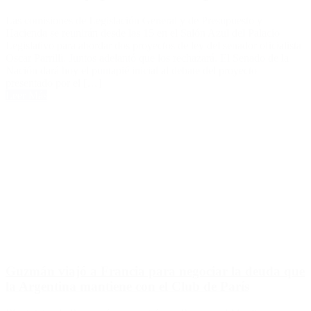
Las comisiones de Legislación General y de Presupuesto y
Hacienda se reunirán desde las 15 en el Salón Azul del Palacio
Legislativo para abordar dos proyectos de ley del senador oficialista
Oscar Parrilli. Juntos adelantó que los rechazará. El Senado de la
Nación dará hoy el puntapié inicial al debate del proyecto
presentado por el […]
Leer Más
Guzmán viajó a Francia para negociar la deuda que
la Argentina mantiene con el Club de París