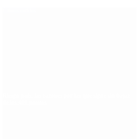
Últimas noticias
Riesgo país: las razones por las que sigue sin bajar
de los 400 puntos