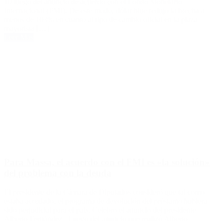
10 luego del anuncio de acuerdo con el Fondo Monetario
Internacional (FMI). De este modo, dólar blue redujo la brecha a
menos de 103% en cuanto al tipo de cambio oficial en la plaza
mayorista […]
Leer Más
Para Massa, el acuerdo con el FMI es «la solución»
del problema con la deuda
El presidente de la Cámara de Diputados consideró que tal como
estaba acordado, el programa de devolución del préstamo hubiera
sido perjudicial para el país. Celebró el anuncio del presidente
Alberto Fernández. Luego del anuncio que realizó Alberto