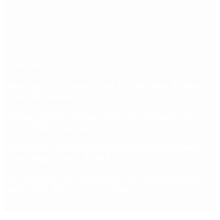
Etiquetas
Escándalo
Polemica
Gobierno
coronavirus
tensión
Elecciones
Alberto Fernandez
Macri
Argentina
cristina kirchner
mauricio macri
Dolar
FMI
Economia
Diputados
Cambiemos
Salud
PASO
Milei
Senado
juntos por el cambio
casos
inflacion
Congreso
CFK
Lo más visto
Riesgo país: las razones por las que sigue sin bajar
de los 400 puntos
Quiénes son los gobernadores más alineados con
Javier Milei y por qué
Ciclogénesis: cómo impactará el nuevo fenómeno
meteorológico en el AMBA
Qué significa para las reservas la confirmación la
renovación del swap con China
Copyright 2025 © Todos los derechos reservados