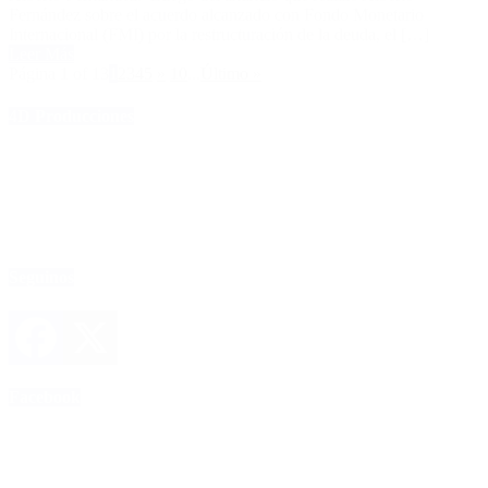
Fernández sobre el acuerdo alcanzado con Fondo Monetario
Internacional (FMI) por la restructuración de la deuda, el […]
Leer Más
Página 1 of 13
1
2
3
4
5
»
10
...
Último »
4D Producciones
Seguinos
Facebook