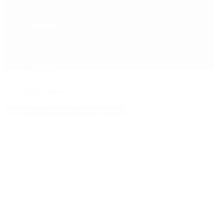
Política
Contactenos
8 de agosto, 2026
Economía
Sociedad
Quiénes Somos
Mundo
Inicio
>
devaluaciones
Etiquetas Archivadas: devaluaciones