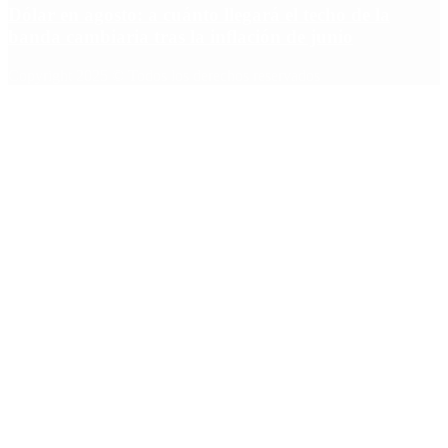
Dólar en agosto: a cuánto llegará el techo de la
banda cambiaria tras la inflación de junio
Copyright 2025 © Todos los derechos reservados