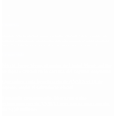
Etiquetas
Escándalo
Polemica
Gobierno
coronavirus
tensión
Elecciones
Alberto Fernandez
Macri
Argentina
cristina kirchner
mauricio macri
Dolar
FMI
Economia
Diputados
Cambiemos
Salud
PASO
Milei
Senado
juntos por el cambio
casos
inflacion
Congreso
CFK
Lo más visto
Murió Jorge Messi, el padre de Lionel Messi: así fue
su figura crucial en la carrera del capitán argentino
Qué cobra cada beneficiario de ANSES el 14 de
agosto, según el calendario oficial
Fentanilo contaminado: liberaron a dos
exfuncionarias de ANMAT tras pagar una caución
de $150 millones