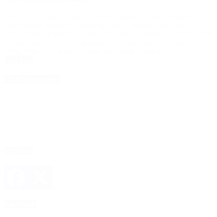
El jefe de Gabinete sostuvo que ese camino «no tiene sentido» ya
que «en una situación como la que vive Argentina hoy es para
provocar más pobreza”. El jefe de Gabinete, Santiago Cafiero, habló
del presupuesto y las devaluaciones y sostuvo que «devaluar no
otorga solución a nada» y opinó que tomar esa decisión «en […]
Leer Más
4D Producciones
Seguinos
Facebook