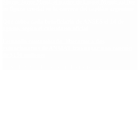
Murió Jorge Messi, el padre de Lionel Messi: así fue
su figura crucial en la carrera del capitán argentino
Qué cobra cada beneficiario de ANSES el 14 de
agosto, según el calendario oficial
Fentanilo contaminado: liberaron a dos
exfuncionarias de ANMAT tras pagar una caución
de $150 millones
Copyright 2025 © Todos los derechos reservados