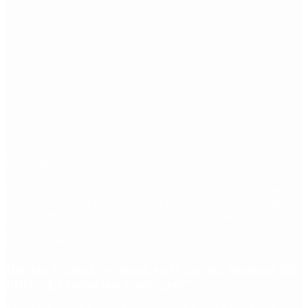
Etiquetas
Escándalo
Polemica
Gobierno
coronavirus
tensión
Elecciones
Alberto Fernandez
Macri
Argentina
cristina kirchner
mauricio macri
Dolar
FMI
Economia
Diputados
Cambiemos
Salud
PASO
Milei
Senado
juntos por el cambio
casos
inflacion
Congreso
CFK
Lo más visto
Hernán Lacunza se anotó en la carrera electoral del
PRO: “La intención es competir”