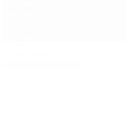
Política
Contactenos
8 de agosto, 2026
Economía
Sociedad
Quiénes Somos
Mundo
Inicio
>
Día de la Memoria
Etiquetas Archivadas: Día de la Memoria