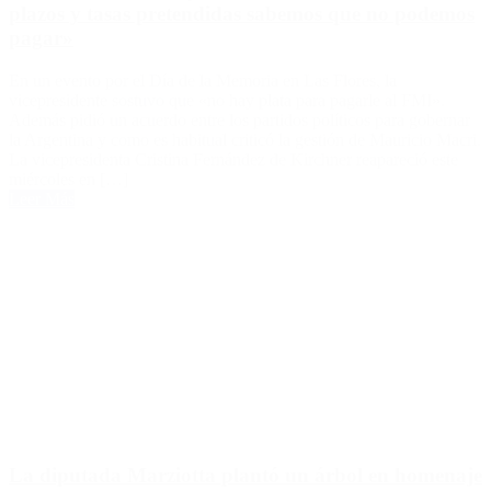
plazos y tasas pretendidas sabemos que no podemos
pagar»
En un evento por el Día de la Memoria en Las Flores, la
vicepresidente sostuvo que «no hay plata para pagarle al FMI».
Además pidió un acuerdo entre los partidos políticos para gobernar
la Argentina y como es habitual criticó la gestión de Mauricio Macri.
La vicepresidenta Cristina Fernández de Kirchner reapareció este
miércoles en […]
Leer Más
La diputada Marziotta plantó un árbol en homenaje