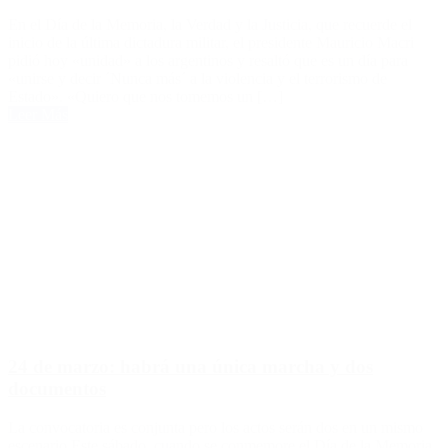
En el Día de la Memoria, la Verdad y la Justicia, que recuerde el
inicio de la última dictadura militar, el presidente Mauricio Macri
pidió hoy «unidad» a los argentinos y resaltó que es un día para
«unirse y decir ´Nunca más´ a la violencia y el terrorismo de
Estado». «Quiero que nos tomemos un […]
Leer Más
24 de marzo: habrá una única marcha y dos
documentos
La convocatoria es conjunta pero los actos serán dos en un mismo
escenario Este sábado, cuando se conmemore el Día de la Memoria,