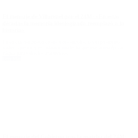
El mensaje de Villarruel por el 24M: «En estas
décadas la memoria ideologizada reemplazó a la
historia»
En un extenso posteo en sus redes sociales, la vicepresidenta
sostuvo que «hoy recordamos una fecha que marca una época
trágica para todos los argentinos».
Leer Más
El mensaje del Gobierno tras la marcha del 24M: