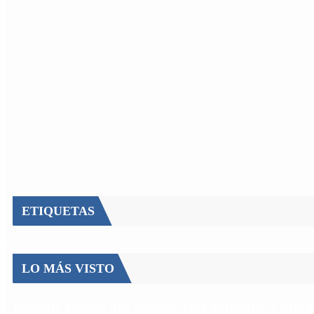
ETIQUETAS
Escándalo
Polemica
Gobierno
coronavirus
tensión
Elecciones
Alberto Fernandez
Macri
Arge
LO MÁS VISTO
Desalojo exprés: qué cambia para inquilinos y propi