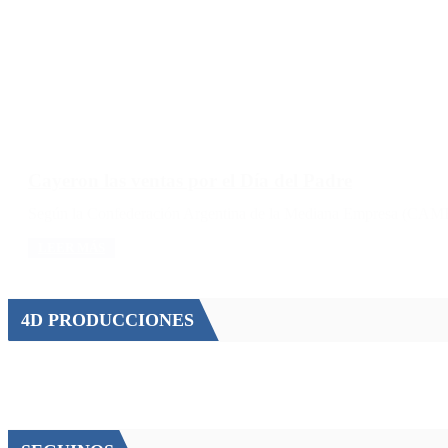
Cayeron las ventas por el Día del Padre
Según la Confederación Argentina de la Mediana Empresa (CAME),
LEER MÁS
4D PRODUCCIONES