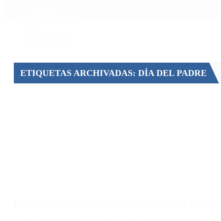
Mundo
Quiénes Somos
Inicio
>
Día del Padre
ETIQUETAS ARCHIVADAS: DÍA DEL PADRE
Las ventas por el día del padre cayeron un 44,2%
CAME informó que la caída de las ventas están situadas por la cuar