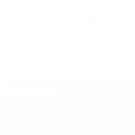
Periodista 360 Para estar online con la ac
Inicio
Destacado
Política
Contactenos
9 de agosto, 2026
Economía
Sociedad