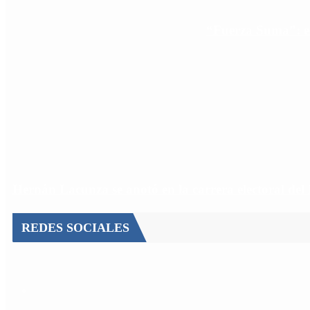
“Fuerza Suma”: el
Hernán Lacunza se anotó en la carrera electoral del
REDES SOCIALES