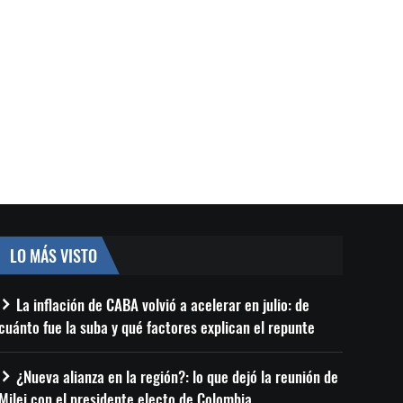
LO MÁS VISTO
La inflación de CABA volvió a acelerar en julio: de
cuánto fue la suba y qué factores explican el repunte
¿Nueva alianza en la región?: lo que dejó la reunión de
Milei con el presidente electo de Colombia