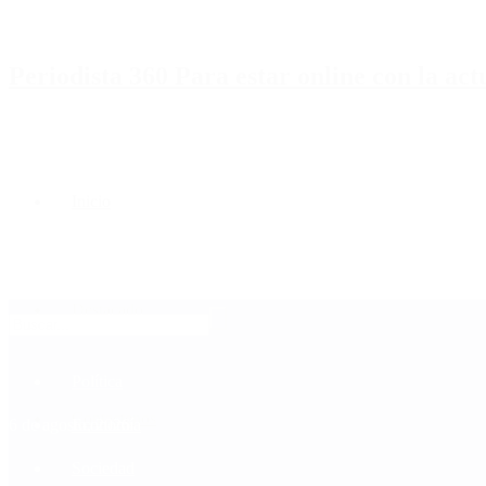
Periodista 360 Para estar online con la ac
Inicio
Destacado
Política
Contactenos
6 de agosto, 2026
Economía
Sociedad