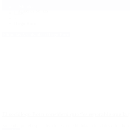
Mundo
Quiénes Somos
Inicio
>
Diego Born
Etiquetas Archivadas: Diego Born
El sociólogo Born consideró que “es esperable que l
Sin embargo, el especialista le restó credibilidad a los datos difundi