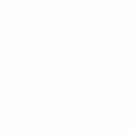
ntina
cristina kirchner
mauricio macri
Dolar
FMI
Economia
Diputados
Cambiemos
Salud
PAS