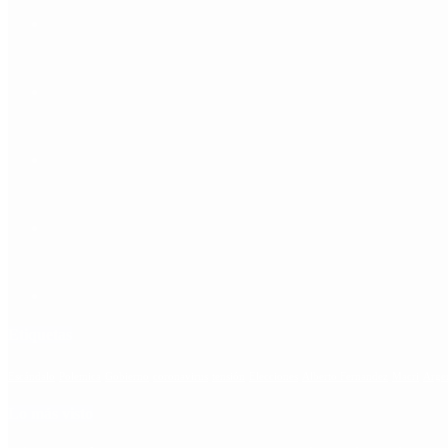
Etiquetas
Escándalo
Polemica
Gobierno
coronavirus
tensión
Elecciones
Alberto Fernandez
Macri
Arge
Lo más visto