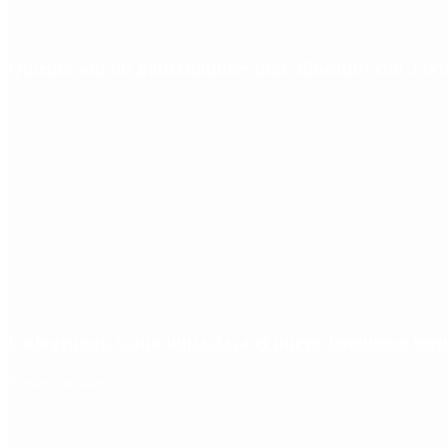
Quiénes son los gobernadores más alineados con Javie
Ciclogénesis: cómo impactará el nuevo fenómeno met
Redes Sociales