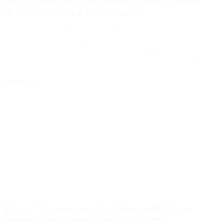
Bossio quiere un espacio opositor «lo más amplio
posible», pero sin el kirchnerismo
El diputado descartó la unidad del PJ con el kirchnerismo, aunque
pidió formar un espacio opositor “lo más amplio posible”. Luego de
que varias voces se alzaran para pedir un acercamiento del
peronismo que permita unir a varios sectores, Diego Bossio pidió
crear un espacio “lo más amplio posible” pero sin el kirchnerismo, y
aseguró que “Massa […]
Leer Más
Bossio: “No vamos a votar un presupuesto con
trámite express como quiere el Gobierno”