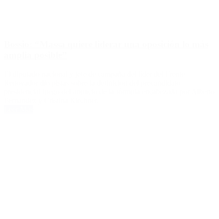
Bossio: “Massa quiere liderar una oposición lo más
amplia posible”
El diputado nacional y jefe de campaña del líder del Frente
Renovador dio pistas sobre la definición del precandidato
presidencial luego del anuncio de la fórmula encabezada por Alberto
Fernández y Cristina Kirchner.
Leer Más