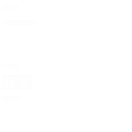
no es problema nuestro”.
Leer Más
4D Producciones
Seguinos
Facebook