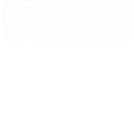
Política
Contactenos
8 de agosto, 2026
Economía
Sociedad
Quiénes Somos
Mundo
Inicio
>
Diego Bossio
Etiquetas Archivadas: Diego Bossio