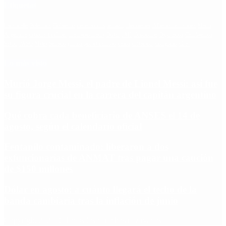
Etiquetas
Escándalo
Polemica
Gobierno
coronavirus
tensión
Elecciones
Alberto Fernandez
Macri
Argentina
cristina kirchner
mauricio macri
Dolar
FMI
Economia
Diputados
Cambiemos
Salud
PASO
Milei
Senado
juntos por el cambio
casos
inflacion
Congreso
CFK
Lo más visto
Murió Jorge Messi, el padre de Lionel Messi: así fue
su figura crucial en la carrera del capitán argentino
Qué cobra cada beneficiario de ANSES el 14 de
agosto, según el calendario oficial
Fentanilo contaminado: liberaron a dos
exfuncionarias de ANMAT tras pagar una caución
de $150 millones
Dólar en agosto: a cuánto llegará el techo de la
banda cambiaria tras la inflación de junio
Copyright 2025 © Todos los derechos reservados