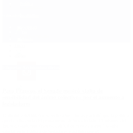
Política
Contactenos
6 de agosto, 2026
Economía
Sociedad
Quiénes Somos
Mundo
Inicio
>
dietas
Etiquetas Archivadas: dietas
Para Francos, el Senado mostró «falta de
sensibilidad del ánimo colectivo» por el aumento a
legisladores
El ministro del Interior se sumó a las críticas y afirmó que la política
quedó «disociada del pensamiento de la sociedad». El ministro del
Interior, Guillermo Francos, calificó de “error enorme” la suba
salarial en la Cámara de Senadores y admitió que el