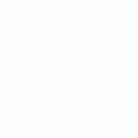
Aerolíneas Argentinas cerró 2025 con ganancias
récord y pagará Ganancias por primera vez
Redes Sociales
Etiquetas
Escándalo
Polemica
Gobierno
coronavirus
tensión
Elecciones
Alberto Fernandez
Macri
Argentina
cristina kirchner
mauricio macri
Dolar
FMI
Economia
Diputados
Cambiemos
Salud
PASO
Milei
Senado
juntos por el cambio
casos
inflacion
Congreso
CFK
Lo más visto