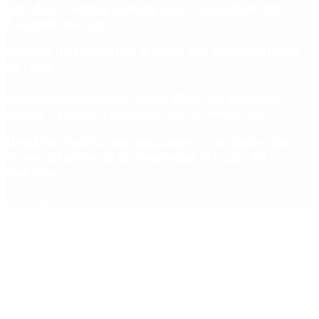
Qué dijo Candela Arizaga tras el escándalo con
Facundo Moyano
Quiénes declararon en el juicio por la desaparición
de Loan
Aerolíneas Argentinas cerró 2025 con ganancias
récord y pagará Ganancias por primera vez
Desalojos exprés, expropiaciones y escrituras: las
claves del proyecto de propiedad privada del
Gobierno
Copyright 2025 © Todos los derechos reservados