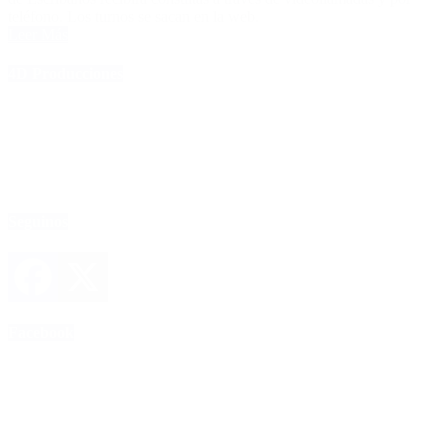
teléfono. Los turnos se sacan en la web.
Leer Más
4D Producciones
Seguinos
Facebook