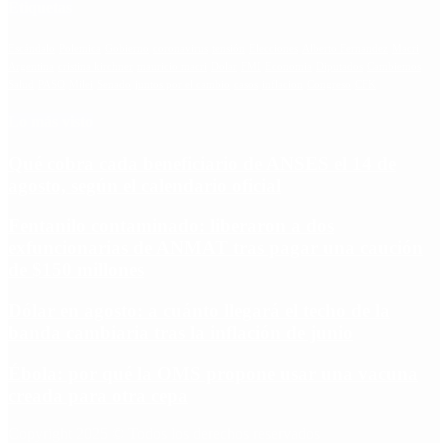
Etiquetas
Escándalo
Polemica
Gobierno
coronavirus
tensión
Elecciones
Alberto Fernandez
Macri
Argentina
cristina kirchner
mauricio macri
Dolar
FMI
Economia
Diputados
Cambiemos
Salud
PASO
Milei
Senado
juntos por el cambio
casos
inflacion
Congreso
CFK
Lo más visto
Qué cobra cada beneficiario de ANSES el 14 de
agosto, según el calendario oficial
Fentanilo contaminado: liberaron a dos
exfuncionarias de ANMAT tras pagar una caución
de $150 millones
Dólar en agosto: a cuánto llegará el techo de la
banda cambiaria tras la inflación de junio
Ébola: por qué la OMS propone usar una vacuna
creada para otra cepa
Copyright 2025 © Todos los derechos reservados