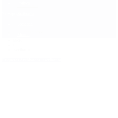
Política
Contactenos
7 de agosto, 2026
Economía
Sociedad
Quiénes Somos
Mundo
Inicio
>
escribanos
Etiquetas Archivadas: escribanos