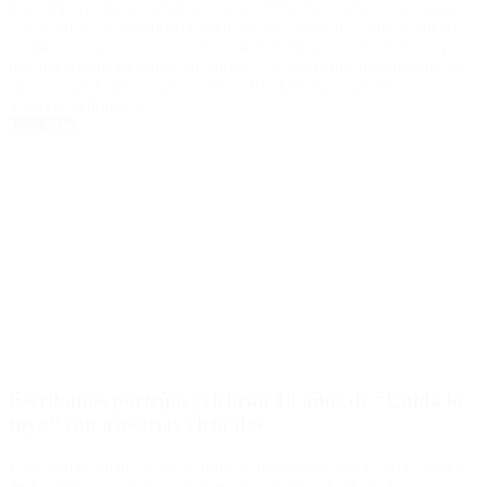
La compraventa de inmuebles subió 4,2% tras 29 meses de caídas
consecutivas. La cantidad total de las escrituras de compraventa de
inmuebles registró en noviembre de 2020 una suba de 4,2% respecto
del nivel de un año antes, al sumar 2.512 registros, mientras que el
monto total de las transacciones realizadas trepó un 159%, con
$38.601 millones. […]
Leer Más
Escribanos porteños celebran 10 años de “Cuidá lo
tuyo” con asesorías virtuales
El próximo sábado 17 de octubre, entre las 10 y las 13, el Colegio
de Escribanos recibirá consultas a través de videollamadas y por