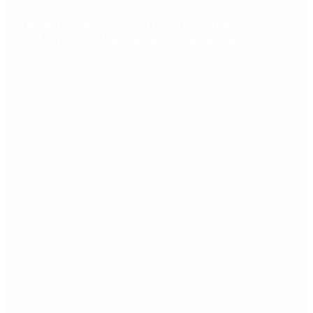
Aerolíneas Argentinas cerró 2025 con ganancias
récord y pagará Ganancias por primera vez
Redes Sociales