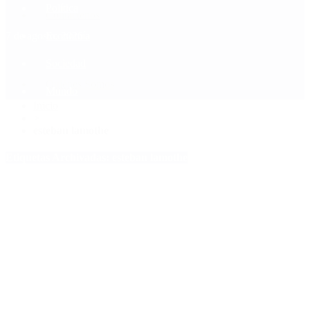
Política
Contactenos
7 de agosto, 2026
Economía
Sociedad
Quiénes Somos
Mundo
Inicio
>
esteban lamothe
Etiquetas Archivadas: esteban lamothe