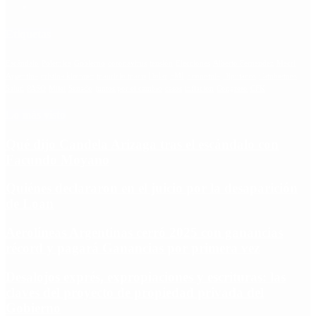
Etiquetas
Escándalo
Polemica
Gobierno
coronavirus
tensión
Elecciones
Alberto Fernandez
Macri
Argentina
cristina kirchner
mauricio macri
Dolar
FMI
Economia
Diputados
Cambiemos
Salud
PASO
Milei
Senado
juntos por el cambio
casos
inflacion
Congreso
CFK
Lo más visto
Qué dijo Candela Arizaga tras el escándalo con
Facundo Moyano
Quiénes declararon en el juicio por la desaparición
de Loan
Aerolíneas Argentinas cerró 2025 con ganancias
récord y pagará Ganancias por primera vez
Desalojos exprés, expropiaciones y escrituras: las
claves del proyecto de propiedad privada del
Gobierno