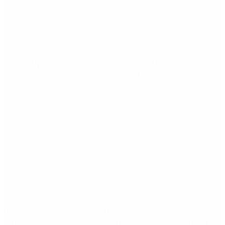
Qué cobra cada beneficiario de ANSES el 14 de
agosto, según el calendario oficial
Fentanilo contaminado: liberaron a dos
exfuncionarias de ANMAT tras pagar una caución