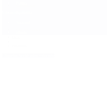
Política
Contactenos
8 de agosto, 2026
Economía
Sociedad
Quiénes Somos
Mundo
Inicio
>
extorsión
Etiquetas Archivadas: extorsión