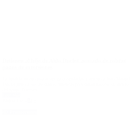
Detienen al hijo de Aldo Ducler, acusado de cobrar
pagos de extorsiones
La Justicia montó una «entrega controlada» y arrestó a Juan Manuel
Ducler junto a sus abogados, mientras pretendían hacerse de dinero
del grupo Petersen.
Leer Más
Página 1 of 2
1
2
»
4D Producciones