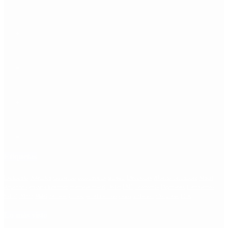
Etiquetas
Escándalo
Polemica
Gobierno
coronavirus
tensión
Elecciones
Alberto Fernandez
Macri
Argentina
cristina kirchner
mauricio macri
Dolar
FMI
Economia
Diputados
Cambiemos
Salud
PASO
Milei
Senado
juntos por el cambio
casos
inflacion
Congreso
CFK
Lo más visto