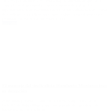
choferes por kilómetros recorridos bajo la amenaza de que, de lo
contrario, se iban a quedar con esos puestos de trabajo La
superintendencia de Investigaciones Federales allana la sede central
de Camioneros a partir de una causa origina en una denuncia por
presuntas extorsiones a empresarios. El […]
Leer Más
El mensaje del sindicalista Humberto Monteros tras
su detención
«Que sigan peleando contra este gobierno», dijo el jefe de la
UOCRA de Bahía Blanca, que está acusado de extorsión y de
liderar una asociación ilícita.