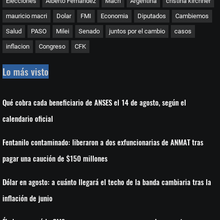
Elecciones
Alberto Fernandez
Macri
Argentina
cristina kirchner
mauricio macri
Dolar
FMI
Economia
Diputados
Cambiemos
Salud
PASO
Milei
Senado
juntos por el cambio
casos
inflacion
Congreso
CFK
Lo más visto
Qué cobra cada beneficiario de ANSES el 14 de agosto, según el
calendario oficial
Fentanilo contaminado: liberaron a dos exfuncionarias de ANMAT tras
pagar una caución de $150 millones
Dólar en agosto: a cuánto llegará el techo de la banda cambiaria tras la
inflación de junio