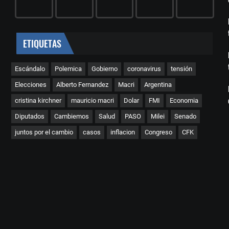
ETIQUETAS
Escándalo
Polemica
Gobierno
coronavirus
tensión
Elecciones
Alberto Fernandez
Macri
Argentina
cristina kirchner
mauricio macri
Dolar
FMI
Economia
Diputados
Cambiemos
Salud
PASO
Milei
Senado
juntos por el cambio
casos
inflacion
Congreso
CFK